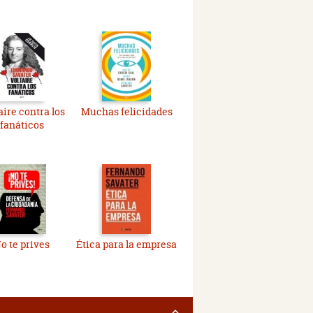
aire contra los
Muchas felicidades
fanáticos
o te prives
Ética para la empresa