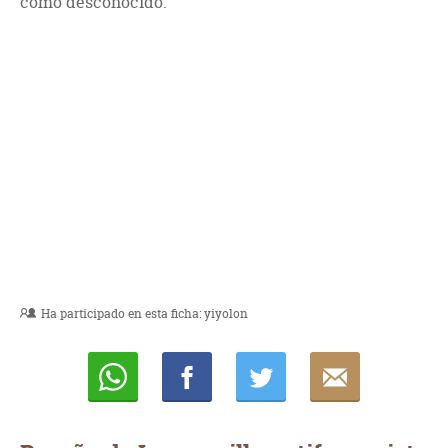
como desconocido.
Ha participado en esta ficha:
yiyolon
Whatsapp
Compartir
Twittear
E-
mail