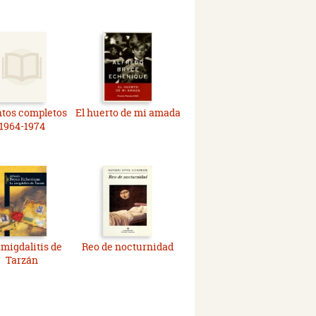
tos completos
El huerto de mi amada
1964-1974
amigdalitis de
Reo de nocturnidad
Tarzán