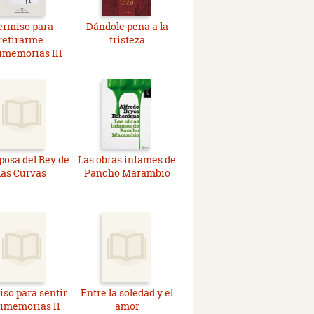
ermiso para
Dándole pena a la
retirarme.
tristeza
imemorias III
posa del Rey de
Las obras infames de
las Curvas
Pancho Marambio
so para sentir.
Entre la soledad y el
imemorias II
amor