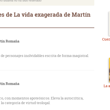
bro todavía no ha sido reseñado
s de La vida exagerada de Martín
Cuen
rtín Romaña
 de personajes inolvidables escrita de forma magistral.
rtín Romaña
La 
ico, con momentos apoteósicos. Eleva la autocrítica,
 la categoría de virtud teologal.