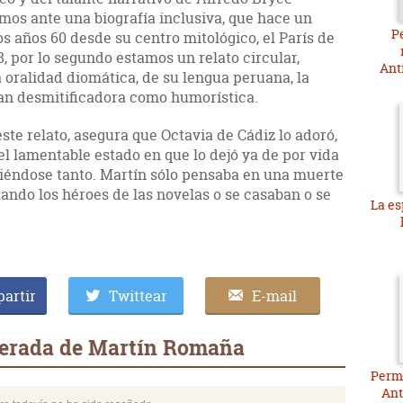
mos ante una biografía inclusiva, que hace un
P
os años 60 desde su centro mitológico, el París de
8, por lo segundo estamos un relato circular,
Ant
a oralidad diomática, de su lengua peruana, la
tan desmitificadora como humorística.
te relato, asegura que Octavia de Cádiz lo adoró,
 el lamentable estado en que lo dejó ya de por vida
riéndose tanto. Martín sólo pensaba en una muerte
uando los héroes de las novelas o se casaban o se
La es
artir
Twittear
E-mail
gerada de Martín Romaña
Permi
Ant