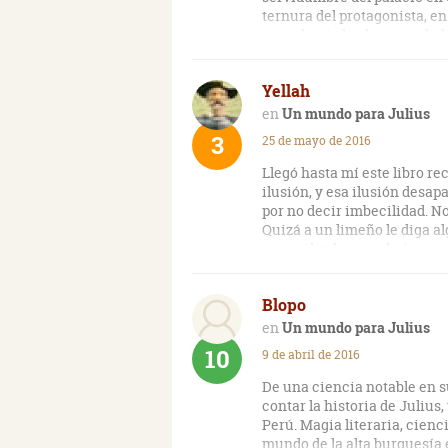
ternura del protagonista, e
autor hacia la alta sociedad
densa y tediosa pero conside
comprenderlo para poder disf
Yellah
Un mundo para Julius
3
25 de mayo de 2016
Llegó hasta mí este libro r
ilusión, y esa ilusión desap
por no decir imbecilidad. No
Quizá a un limeño le diga al
como él. tal vez en la época
alguna validez. Hoy me resu
Blopo
Un mundo para Julius
10
9 de abril de 2016
De una ciencia notable en su
contar la historia de Julius
Perú. Magia literaria, cienc
mundo de la alta burguesía e