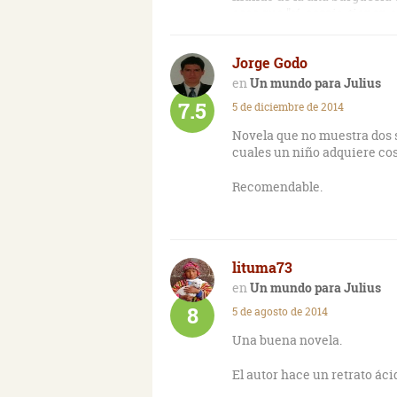
esos que "sí, carajo, tienen 
Jorge Godo
Un mundo para Julius
7.5
5 de diciembre de 2014
Novela que no muestra dos s
cuales un niño adquiere co
Recomendable.
lituma73
Un mundo para Julius
8
5 de agosto de 2014
Una buena novela.
El autor hace un retrato áci