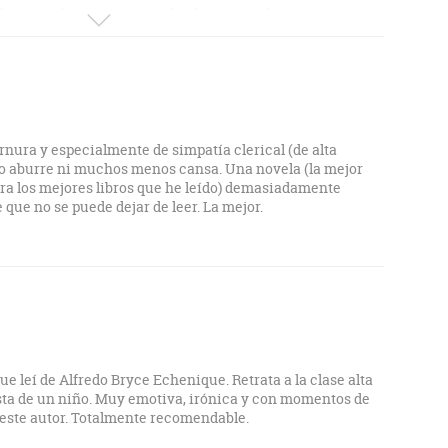
iño que todavía no está maleado, vemos el
 conforman su mundo.
s y criados, compañeros escolares, hermanos, madre y
aldades sociales, en el que dominan las clases altas y
rnura y especialmente de simpatía clerical (de alta
no aburre ni muchos menos cansa. Una novela (la mejor
ara los mejores libros que he leído) demasiadamente
ue no se puede dejar de leer. La mejor.
e leí de Alfredo Bryce Echenique. Retrata a la clase alta
sta de un niño. Muy emotiva, irónica y con momentos de
este autor. Totalmente recomendable.