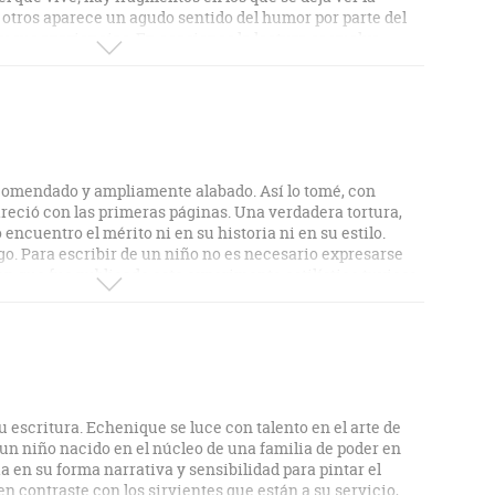
n otros aparece un agudo sentido del humor por parte del
 y sus apariencias. En ocasiones la lectura se vuelve
ro que es parte del estilo del autor y es deber asimilarlo y
rutar de la historia.
ecomendado y ampliamente alabado. Así lo tomé, con
areció con las primeras páginas. Una verdadera tortura,
 encuentro el mérito ni en su historia ni en su estilo.
go. Para escribir de un niño no es necesario expresarse
 en que fue publicado este experimento estilístico tuviese
lta vulgar, histriónico y superado. Una pérdida de tiempo.
 escritura. Echenique se luce con talento en el arte de
, un niño nacido en el núcleo de una familia de poder en
ia en su forma narrativa y sensibilidad para pintar el
n contraste con los sirvientes que están a su servicio,