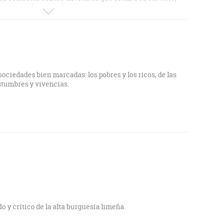
esa forma de querer".
ociedades bien marcadas: los pobres y los ricos, de las
stumbres y vivencias.
do y crítico de la alta burguesía limeña.