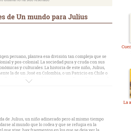
bro todavía no ha sido reseñado
es de Un mundo para Julius
Cuen
rigen peruano, plantea esa división tan compleja que se
onial y pos-colonial. La sociedad pura y cruda con sus
onómicas y culturales. La historia de este niño, Julius,
ente la de un José en Colombia, o un Patricio en Chile o
uellos años. Hasta podría decirse que Bryce Echenique ha
iales con un poco de humor.
 ser arte y parte de esos mundos tan diferentes, vistos con
ño que fue criado entre algodones, pero siempre inquieto e
La 
 allá de su “castillo” existen otras vidas, otras preguntas
vida de Julius, un niño adinerado pero al mismo tiempo
darse al mundo que lo rodea y que se refugia en la
l que vive; hay fragmentos en los que se deja ver la