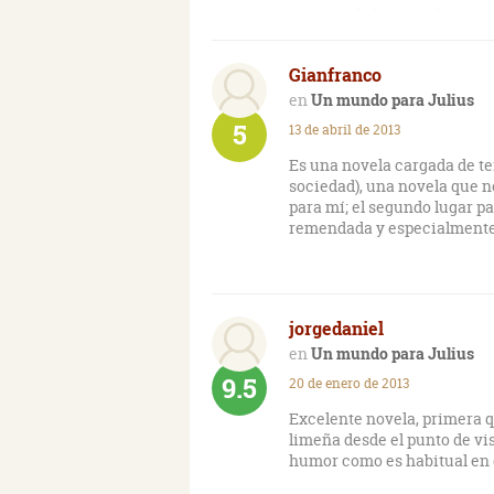
A través de los ojos de un n
comportamiento de los que
Gianfranco
Sus relaciones con las nani
padrastro.
Un mundo para Julius
5
13 de abril de 2013
Un Perú de bastantes desigu
privilegiadas.
Es una novela cargada de te
sociedad), una novela que 
para mí; el segundo lugar p
remendada y especialmente q
jorgedaniel
Un mundo para Julius
9.5
20 de enero de 2013
Excelente novela, primera qu
limeña desde el punto de vi
humor como es habitual en 