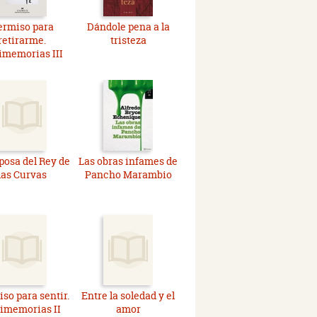
ermiso para
Dándole pena a la
retirarme.
tristeza
imemorias III
posa del Rey de
Las obras infames de
las Curvas
Pancho Marambio
so para sentir.
Entre la soledad y el
imemorias II
amor