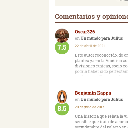
Este li
Comentarios y opinion
Oscar326
Un mundo para Julius
7.5
22 de abril de 2021
Este autor reconocido, de o
planteó ya en la América col
divisiones étnicas, socio ec
podría haber sido perfectam
un Carlos en Uruguay, de aq
suavizado estas grietas soc
Benjamín Kappa
En definitiva, Julius pasa a
los ojos inocentes de un ni
Un mundo para Julius
inquisitivo, sabedor que más
8.5
20 de julio de 2017
que contestar.
Una historia que relata la 
sensible que trata de acomo
servidumbre del palacio en e