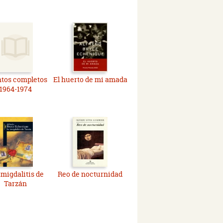
tos completos
El huerto de mi amada
1964-1974
amigdalitis de
Reo de nocturnidad
Tarzán