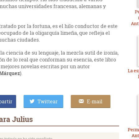
 muchas universidades francesas, alemanas y
P
Ant
tratado por la fortuna, es el hilo conductor de este
eocupado de la oligarquía limeña, que refleja el
 muchas ciudades.
 la ciencia de su lenguaje, la mezcla sutil de ironía,
ón de lo real que conforman su esencia, este libro
 mejores novelas escritas por un autor
La es
 Márquez
).
artir
Twittear
E-mail
ra Julius
Permi
Ant