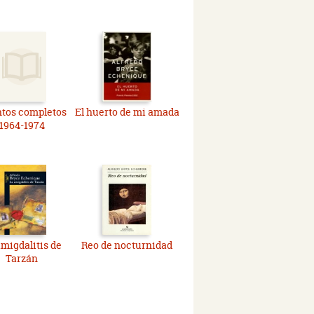
tos completos
El huerto de mi amada
1964-1974
amigdalitis de
Reo de nocturnidad
Tarzán