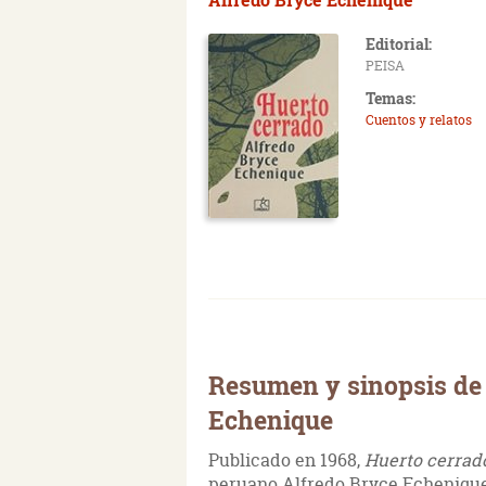
Editorial:
PEISA
Temas:
Cuentos y relatos
Resumen y sinopsis de 
Echenique
Publicado en 1968,
Huerto cerra
peruano Alfredo Bryce Echenique