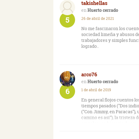
takishellas
Huerto cerrado
5
26 de abril de 2021
No me fascinaron los cuentos
sociedad limeña y abusos d
trabajadores y simples func
logrado..
arco76
Huerto cerrado
6
1 de abril de 2019
En general flojos cuentos l
tiempos pasados ("Dos indios
("Con Jimmy, en Paracas"), 
camino es así"), la tristeza
empalagosa historia de amor
un acercamiento ("Un amigo 
pone en evidencia las miseri