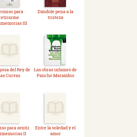
ermiso para
Dándole pena a la
retirarme.
tristeza
imemorias III
posa del Rey de
Las obras infames de
las Curvas
Pancho Marambio
so para sentir.
Entre la soledad y el
imemorias II
amor