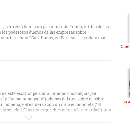
, pero está bien para pasar un rato. Ironía, crítica de las
e los poderosos dueños de las empresas sobre
ionarios, como ´´Con Jimmy, en Paracas´´, su relato más
Cuen
os de este escritor peruano. Tenemos nostalgias por
" y "Su mejor negocio"), abusos del rico sobre el pobre
La 
un homenaje al esfuerzo con un niño en bicicleta ("El
 de la soledad ("Las notas que duermen en las cuerdas"), una
 ("Una mano en las cuerdas"), un castigo que posibilita
de cuarenta y cuatro años"), un incidente en un burdel
as humanas ("Yo soy el rey"), el superficial mundo de la