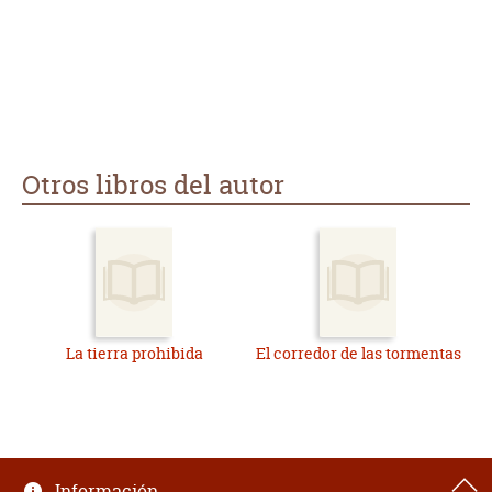
poblamiento primitivo de América. Algún día tendré que
continuar leyendo los dos libros que siguen a éste en la saga.
Otros libros del autor
La tierra prohibida
El corredor de las tormentas
Información