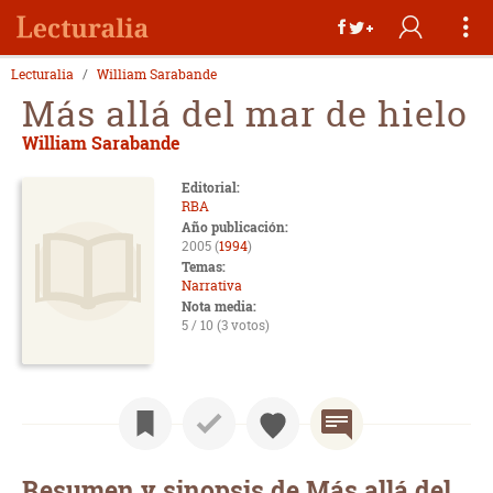
Lecturalia
William Sarabande
Más allá del mar de hielo
William Sarabande
Editorial:
RBA
Año publicación:
2005 (
1994
)
Temas:
Narrativa
Nota media:
5 / 10 (3 votos)
Resumen y sinopsis de Más allá del