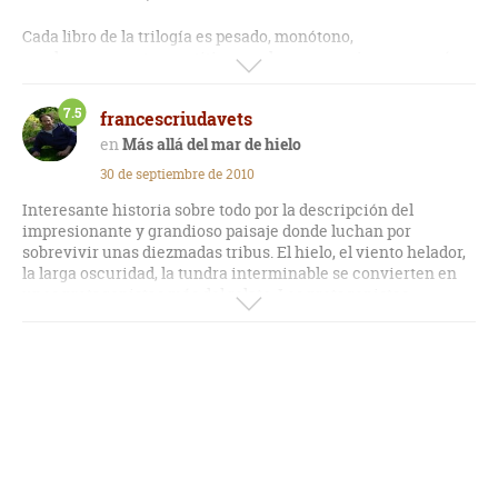
Cada libro de la trilogía es pesado, monótono,
machaconamente repetitivo en algunos pasajes, y con más
sangre (sin venir a cuento) que las películas de Tarantino.
7.5
francescriudavets
No se salva de ninguna manera poderlos recomendar.
Más allá del mar de hielo
30 de septiembre de 2010
Interesante historia sobre todo por la descripción del
impresionante y grandioso paisaje donde luchan por
sobrevivir unas diezmadas tribus. El hielo, el viento helador,
la larga oscuridad, la tundra interminable se convierten en
unos protagonistas más del relato. Los protagonistas
humanos, Torka, Umak, Lonit, están bien caracterizados, van
creciendo a lo largo del relato. Sin embargo algunos
acontecimientos aparecen de forma un poco forzada: los
ataques del otro gran protagonista, el mamut asesino; la
aparición de la sucia tribu de la madriguera...
A pesar de ello la autora consigue recrear el ambiente hostil
y las complicadas relaciones humanas de la época del
Paleolítico, y nos ofrece una posible explicación del