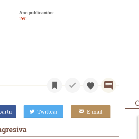
Año publicación:
1991
O
artir
Twittear
E-mail
agresiva