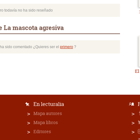
bro todavía no ha sido reseñado
e La mascota agresiva
o ha sido comentado ¿Quieres ser el
primero
?
El
En lecturalia
Mapa autores
Mapa libros
Editores