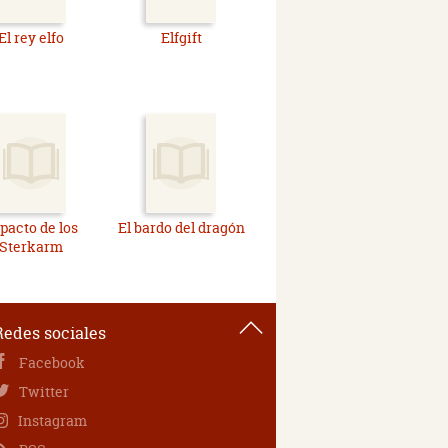
El rey elfo
Elfgift
 pacto de los
El bardo del dragón
Sterkarm
Redes sociales
Facebook
Twitter
Instagram