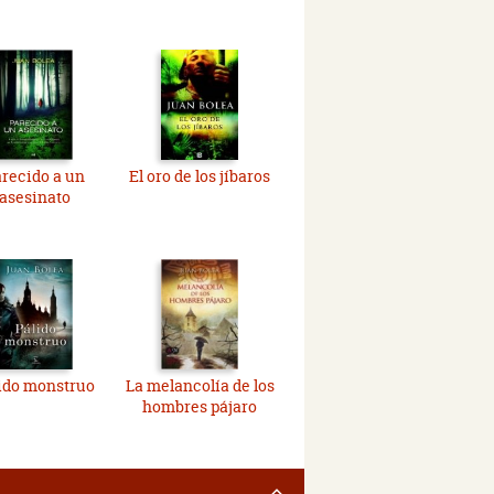
recido a un
El oro de los jíbaros
asesinato
ido monstruo
La melancolía de los
hombres pájaro