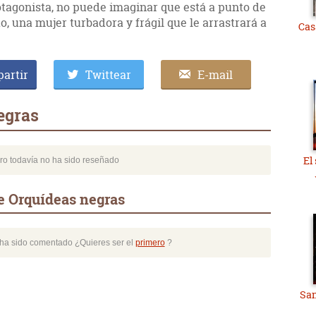
protagonista, no puede imaginar que está a punto de
o, una mujer turbadora y frágil que le arrastrará a
Cas
artir
Twittear
E-mail
egras
El
bro todavía no ha sido reseñado
e Orquídeas negras
o ha sido comentado ¿Quieres ser el
primero
?
San