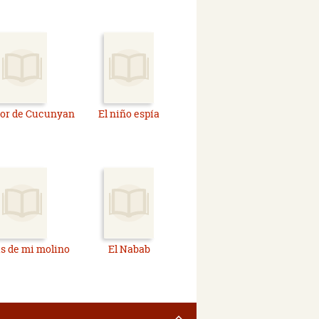
tor de Cucunyan
El niño espía
s de mi molino
El Nabab