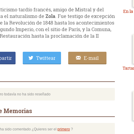
icismo tardío francés, amigo de Mistral y del
En la
pa el naturalismo de
Zola
. Fue testigo de excepción
de la Revolución de 1848 hasta los acontecimientos
egundo Imperio, con el sitio de París, y la Comuna,
 Restauración hasta la proclamación de la II
artir
Twittear
E-mail
Tarta
bro todavía no ha sido reseñado
de Memorias
o ha sido comentado ¿Quieres ser el
primero
?