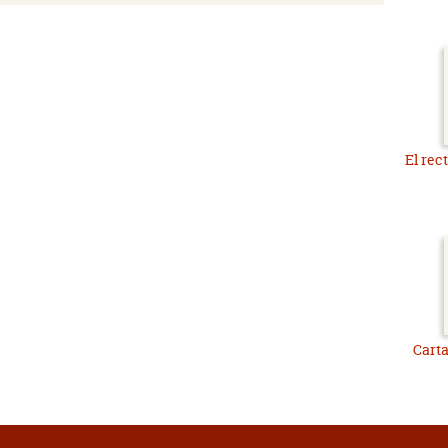
El rec
Carta