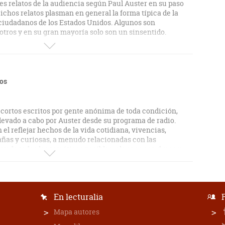
res relatos de la audiencia según Paul Auster en su paso
ichos relatos plasman en general la forma típica de la
ciudadanos de los Estados Unidos. Algunos son
otros y en su gran mayoría solo son un sinsentido.
ios
 cortos escritos por gente anónima de toda condición,
levado a cabo por Auster desde su programa de radio.
el reflejar hechos de la vida cotidiana, vivencias,
añas y curiosas, a menudo relacionadas con las
hay de todas las temáticas posibles, algunos son duros y
les, y también hay muchos que pueden arrancarle a uno
que son geniales y también hay bastantes que resultan
al es un libro que está bien y que refleja ese
periencias al que se pretende dar lugar. Más que para
En lecturalia
aría para alternarlo con otros libros.
Mapa autores