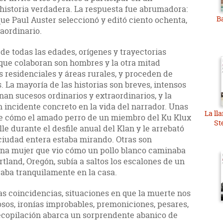
historia verdadera. La respuesta fue abrumadora:
B
que Paul Auster seleccionó y editó ciento ochenta,
aordinario.
 de todas las edades, orígenes y trayectorias
 que colaboran son hombres y la otra mitad
 residenciales y áreas rurales, y proceden de
. La mayoría de las historias son breves, intensos
an sucesos ordinarios y extraordinarios, y la
 incidente concreto en la vida del narrador. Unas
La ll
 de cómo el amado perro de un miembro del Ku Klux
St
le durante el desfile anual del Klan y le arrebató
ciudad entera estaba mirando. Otras son
 una mujer que vio cómo un pollo blanco caminaba
tland, Oregón, subía a saltos los escalones de un
raba tranquilamente en la casa.
as coincidencias, situaciones en que la muerte nos
sos, ironías improbables, premoniciones, pesares,
 recopilación abarca un sorprendente abanico de