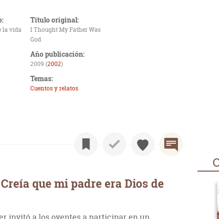
o:
Título original:
 la vida
I Thought My Father Was
God
Año publicación:
2009 (
2002
)
Temas:
Cuentos y relatos
O
Creía que mi padre era Dios de
r invitó a los oyentes a participar en un