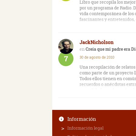
Libro que recopila los mejo
por un programa de Radio. D
vida contemporánea de los 
fascinantes y entretenidos, 
JackNicholson
Creía que mi padre era D
7
30 de agosto de 2010
Una recopilación de relatos
como parte de un proyecto l
Todos ellos tienen en común 
recuerdos o anécdotas extr
casualidades o el azar. Los 
tristes, otros son entrañab
una carcajada. Hay muchos 
prescindibles, pero en gener
caleidoscopio de vidas y ex
Información
leerlo del tirón, lo recomend
Información legal