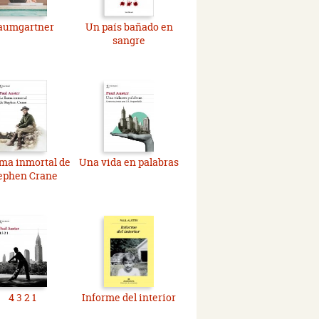
aumgartner
Un país bañado en
sangre
ama inmortal de
Una vida en palabras
ephen Crane
4 3 2 1
Informe del interior