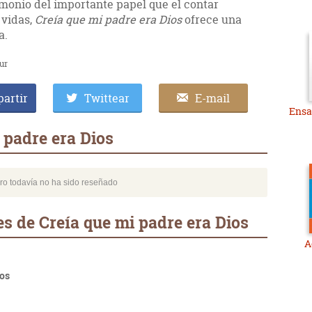
imonio del importante papel que el contar
 vidas,
Creía que mi padre era Dios
ofrece una
a.
ur
artir
Twittear
E-mail
Ensa
 padre era Dios
bro todavía no ha sido reseñado
s de Creía que mi padre era Dios
A
ios