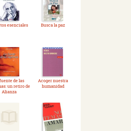
itos esenciales
Busca la paz
fuente de las
Acoger nuestra
as: un retiro de
humanidad
Alianza