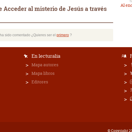
Al en
 Acceder al misterio de Jesús a través
o ha sido comentado ¿Quieres ser el
primero
?
En lecturalia
Mapa autores
Mapa libros
Editores
© Copyright 20