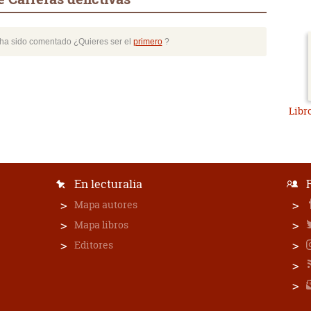
o ha sido comentado ¿Quieres ser el
primero
?
Libr
En lecturalia
Mapa autores
Mapa libros
Editores