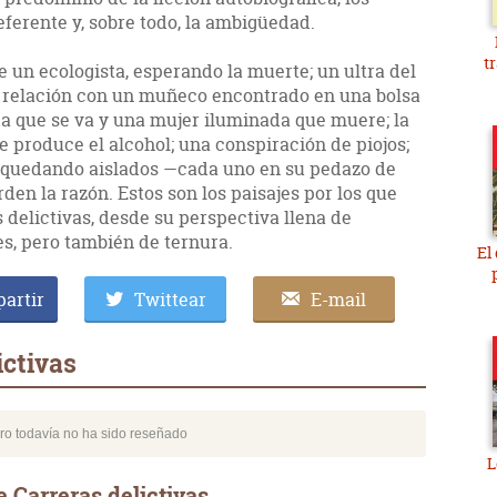
referente y, sobre todo, la ambigüedad.
t
 un ecologista, esperando la muerte; un ultra del
 relación con un muñeco encontrado en una bolsa
da que se va y una mujer iluminada que muere; la
 produce el alcohol; una conspiración de piojos;
o quedando aislados —cada uno en su pedazo de
den la razón. Estos son los paisajes por los que
delictivas, desde su perspectiva llena de
s, pero también de ternura.
El
artir
Twittear
E-mail
ictivas
bro todavía no ha sido reseñado
L
 Carreras delictivas