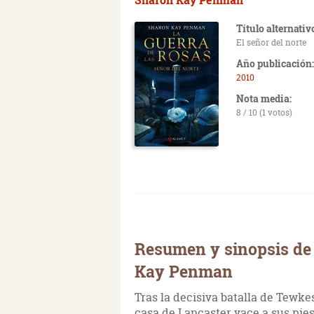
Título alternativ
El señor del norte
Año publicación:
2010
Nota media:
8 / 10 (1 votos)
Resumen y sinopsis de 
Kay Penman
Tras la decisiva batalla de Tewke
casa de Lancaster yace a sus pies 