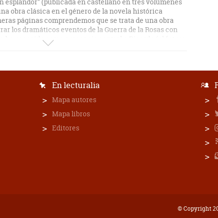
en esplandor" (publicada en castellano en tres volúmenes
na obra clásica en el género de la novela histórica
meras páginas comprendemos que se trata de una obra
ar los dramáticos eventos de la Guerra de la Rosas con
a ha escogido como personaje central a Ricardo (el futuro
ntar la historia que culminará precisamente con la muerte
la dinastía Plantagenet, y el ascenso al poder de los Tudor.
a y lenta al comienzo ya que el lector es trasladado hasta
En lecturalia
do. Los acontecimientos se tornan paulatinamente
 en ímpetu e interés. Como está narrada en tercera
Mapa autores
to de vista de numerosos personajes centrales, no solo el
, Ricardo no adquiere prominencia sino en la tercer
Mapa libros
Editores
samente contruídos y fechados, lo que nos permite contar
o de los sucesos. Aunque la narración no es tan amena y
 Philippa Gregory sobre los mismos acontecimientos ("La
ja"), nos queda la impresión de que la Guerra de las Rosas
amente. Philippa Gregory solamente puede presentar una
ingida de los eventos debido a que adopta la forma de
itas en primera persona.
© Copyright 20