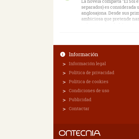
La novela completa "El Sol 
separados) es considerada u
anglosajona. Desde sus pri
ambiciosa que pretende narr
toda minuciosidad. La autor
rey Ricardo III) para prese
de Ricardo, el último rey de 
La novela es un tanto tedios
Información
la infancia misma de Ricar
dramáticos y la novela gana
Información legal
persona, disponemos del pun
del joven Ricardo. De hecho
Política de privacidad
volúmen de la saga.
Política de cookies
Los capítulos están cuidado
Condiciones de uso
con un panorama cronológic
Publicidad
ágil como en las novelas de
reina blanca" y "La reina ro
Contactar
ha sido descrita exhaustiv
versión parcializada y restr
"memorias personales", escr