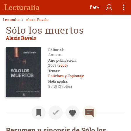
Lecturalia
Alexis Ravelo
Sólo los muertos
Alexis Ravelo
Editorial:
Anroart
Año publicación:
2008 (
2000
)
Temas:
Policíaca y Espionaje
Nota media:
8 / 10 (3 votos)
Resumen y sinopsis de Sólo los