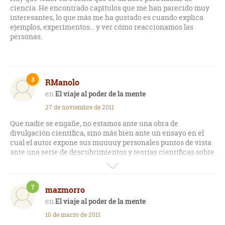
ciencia. He encontrado capítulos que me han parecido muy
interesantes, lo que más me ha gustado es cuando explica
ejemplos, experimentos... y ver cómo reaccionamos las
personas.
3
RManolo
El viaje al poder de la mente
27 de noviembre de 2011
Que nadie se engañe, no estamos ante una obra de
divulgación científica, sino más bien ante un ensayo en el
cual el autor expone sus muuuuy personales puntos de vista
ante una serie de descubrimientos y teorías científicas sobre
todo enmarcadas en el ámbito de la psicología y la
neurociencias. El Punset televisivo ganó un gran prestigio
con su excelente programa Redes. El Punset escritor es ya
7
mazmorro
harina de otro costal.
El viaje al poder de la mente
El viaje al poder de la mente es un libro francamente tedioso
10 de marzo de 2011
por las muchas páginas de material insustancial, mareante a