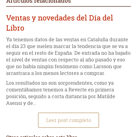
Artículos relacionados
conocimiento científico que Punset nos ofrece con cada
libro, parece tener sentido a través de la figura, de la
Ventas y novedades del Día del
personalidad del propio autor. Su presencia y su visión
personal de los descubrimientos más recientes de los
Libro
diferentes campos de la ciencia, es, en sí misma, una forma
de literaturizar estos acontecimientos, de alejarlos de los
Ya tenemos datos de las ventas en Cataluña durante
remotos contextos donde se cuecen estos descubrimientos y
de darles sentido en la realidad más cercana, más próxima a
el día 23 que suelen marcar la tendencia que se va a
la gente de a pié, aunque a veces, esta cercanía implique una
seguir en el resto de España. De entrada no ha bajado
lectura algo mareante y deslabazada. En "Viaje al poder de la
el nivel de ventas con respecto al año pasado y eso
mente", esta presencia cohesionadora que es el propio
que no había ningún fenómeno como Larsson que
Punset, se observa más nítidamente gracias a una
arrastrara a los menos lectores a comprar.
premeditada intención de relacionar las temáticas del libro
con la propia biografía del autor.
Los resultados no son sorprendentes, como ya
comentábamos tenemos a Reverte en primera
El interés de este libro no es solo, por tanto, el de poder
posición, seguido a corta distancia por Matilde
disfrutar de otro inventario de interesantes descubrimientos
Asensi y de…
científicos sobre el funcionamiento de la mente humana
(clonados de otros libros del mismo Punset, en algunos
casos), del origen de la vida, del futuro de la evolución, etc.,
Leer post completo
sino que, además, nos permite ahondar en la fascinante
biografía de un personaje que, ya hoy, resulta indispensable
para valorar y entender la divulgación del conocimiento