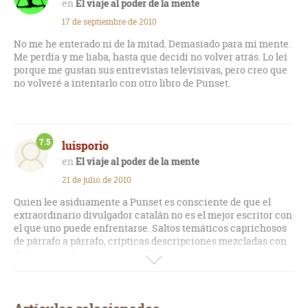
El viaje al poder de la mente
nos presenta como cierta).
17 de septiembre de 2010
Con todo, lo que particularmente me ha parecido más
No me he enterado ni de la mitad. Demasiado para mi mente.
molesto sin duda, ha sido el descubrimiento de un Punset un
Me perdía y me liaba, hasta que decidí no volver atrás. Lo leí
tanto vanidoso, jactándose de haber realizado
porque me gustan sus entrevistas televisivas, pero creo que
contribuciones al conocimiento del alma humana y de la
no volveré a intentarlo con otro libro de Punset.
mente (?), y que autorreferencia sin complejos sus obras
anteriores de la misma serie.
En fin, un libro prescindible, del que es difícil sacar
7.5
conclusiones claras, y de lectura ciertamente peculiar. Para
luisporio
incondicionales de don Eduard.
El viaje al poder de la mente
21 de julio de 2010
Por cierto, nada menos que tres capítulos se dedican a
explicarnos la fotosíntesis, y las curiosas teorías sobre cómo
Quien lee asiduamente a Punset es consciente de que el
ésta podría aprovecharse para aumentar la producción
extraordinario divulgador catalán no es el mejor escritor con
energética mundial, e incluso para, a través de ingeniería
el que uno puede enfrentarse. Saltos temáticos caprichosos
genética, incorporarla a nuestros organismos para mejorar
de párrafo a párrafo, crípticas descripciones mezcladas con
nuestra propia fisiología y nutrición…¿pero oiga, ésto no iba
diáfanas explicaciones científicas o interpretaciones
del poder de la mente?
personalizadas de este o aquel descubrimiento científico,
son características del desordenado estilo literario,
reconocible y particular, de Eduard Punset. Sin embargo, este
aparente caos informativo, este derramamiento de