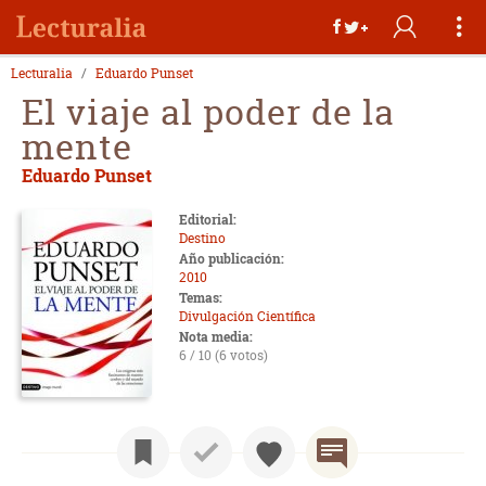
Lecturalia
Eduardo Punset
El viaje al poder de la
mente
Eduardo Punset
Editorial:
Destino
Año publicación:
2010
Temas:
Divulgación Científica
Nota media:
6 / 10 (6 votos)