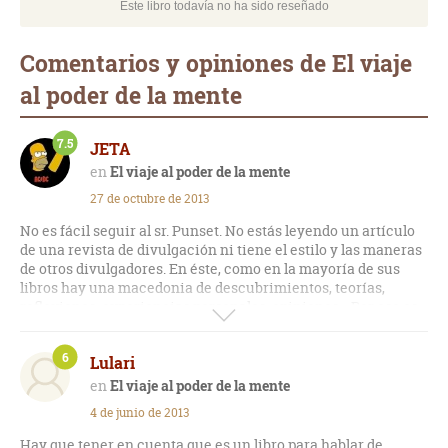
Este libro todavía no ha sido reseñado
Comentarios y opiniones de El viaje
al poder de la mente
7.5
JETA
El viaje al poder de la mente
27 de octubre de 2013
No es fácil seguir al sr. Punset. No estás leyendo un artículo
de una revista de divulgación ni tiene el estilo y las maneras
de otros divulgadores. En éste, como en la mayoría de sus
libros hay una macedonia de descubrimientos, teorías,
reflexiones, experiencias personales, opiniones... Por eso es
más una conversación del autor contigo que un libro de
divulgación propiamente dicho. Aprendes, reflexionas,
6
Lulari
afirmas o discrepas.. Y al menos mientras lo leemos usamos
la mente!
El viaje al poder de la mente
4 de junio de 2013
Hay que tener en cuenta que es un libro para hablar de