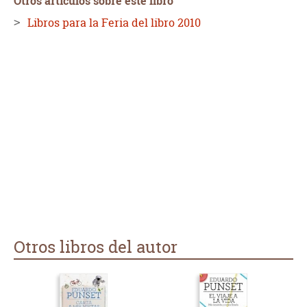
Otros artículos sobre este libro
científico y de los valores críticos y culturales en nuestro
país.
Libros para la Feria del libro 2010
Otros libros del autor