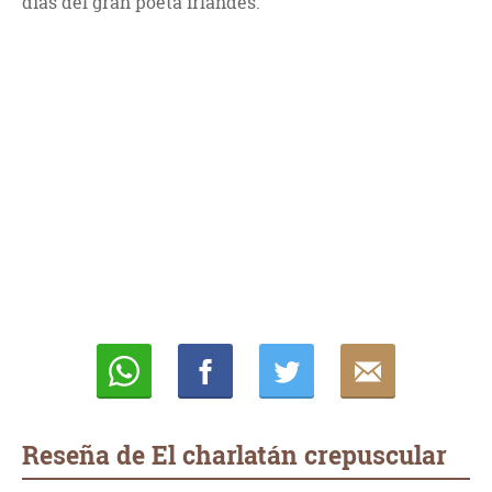
días del gran poeta irlandés.
Whatsapp
Compartir
Twittear
E-
mail
Reseña de El charlatán crepuscular