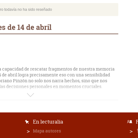
bro todavía no ha sido reseñado
s de 14 de abril
e la capacidad de rescatar fragmentos de nuestra memoria
4 de abril logra precisamente eso con una sensibilidad
riano Pinzón no solo nos narra hechos, sino que nos
e las decisiones personales en momentos cruciales.
a es la honestidad de su prosa; no busca el artificio, sino
 Es una lectura que me ha obligado a reflexionar sobre la
 por lejano que parezca, sigue moldeando nuestra mirada
 necesaria para quienes disfrutamos de una narrativa
En lecturalia
ce cuestionar.
Mapa autores