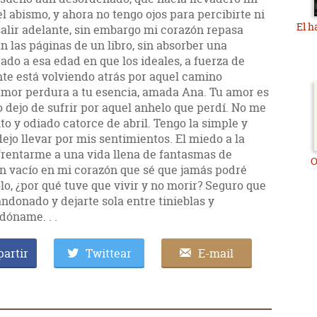
 abismo, y ahora no tengo ojos para percibirte ni
El h
salir adelante, sin embargo mi corazón repasa
n las páginas de un libro, sin absorber una
egado a esa edad en que los ideales, a fuerza de
nte está volviendo atrás por aquel camino
amor perdura a tu esencia, amada Ana. Tu amor es
o dejo de sufrir por aquel anhelo que perdí. No me
to y odiado catorce de abril. Tengo la simple y
jo llevar por mis sentimientos. El miedo a la
nfrentarme a una vida llena de fantasmas de
O
un vacío en mi corazón que sé que jamás podré
lo, ¿por qué tuve que vivir y no morir? Seguro que
andonado y dejarte sola entre tinieblas y
dóname. . .
artir
Twittear
E-mail