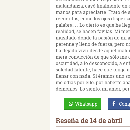
malandanza, cayó finalmente en el
manos para apreciarte. Trato de 
recuerdos, como los ojos dispersa
palabra. . . Lo cierto es que he ll
realidad, se hacen favilas. Mi me
inusitado donde la pasión de mi 
perenne y lleno de fuerza, pero n
ha dejado vivir desde aquel maldi
mera convicción de que sólo me de
oscuridad, a lo desconocido, a e
soledad latente, hace que tenga 
llenar con nada. Si éramos uno so
me odias por ello, por haberte ab
demonios. Lo siento, mi amor, per
Whatsapp
Comp
Reseña de 14 de abril