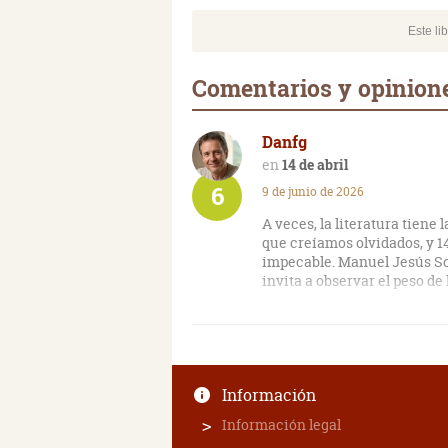
Este li
Comentarios y opinione
Danfg
14 de abril
6
9 de junio de 2026
A veces, la literatura tien
que creíamos olvidados, y 1
impecable. Manuel Jesús So
invita a observar el peso d
Lo que más valoro de esta obr
la verdad de sus personajes.
identidad y cómo el pasado,
del presente. Una propuesta
Información
que, más que contar, nos ha
Información legal