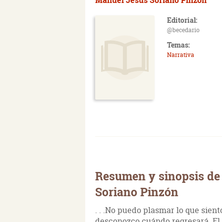
Editorial:
@becedario
Temas:
Narrativa
Resumen y sinopsis de 
Soriano Pinzón
. . .No puedo plasmar lo que sien
desconozco cuándo regresará. El