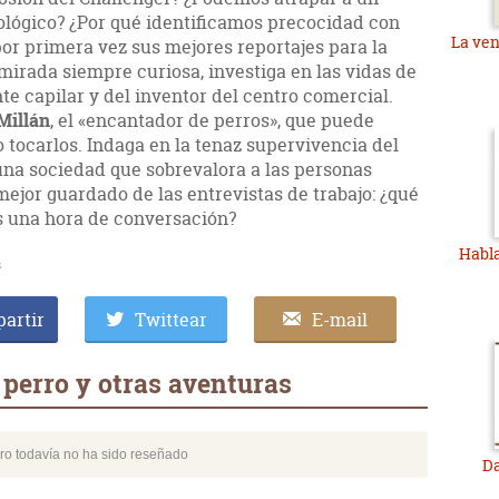
icológico? ¿Por qué identificamos precocidad con
La ven
or primera vez sus mejores reportajes para la
 mirada siempre curiosa, investiga en las vidas de
te capilar y del inventor del centro comercial.
Millán
, el «encantador de perros», que puede
 tocarlos. Indaga en la tenaz supervivencia del
 una sociedad que sobrevalora a las personas
mejor guardado de las entrevistas de trabajo: ¿qué
s una hora de conversación?
Habla
s
artir
Twittear
E-mail
 perro y otras aventuras
bro todavía no ha sido reseñado
Da