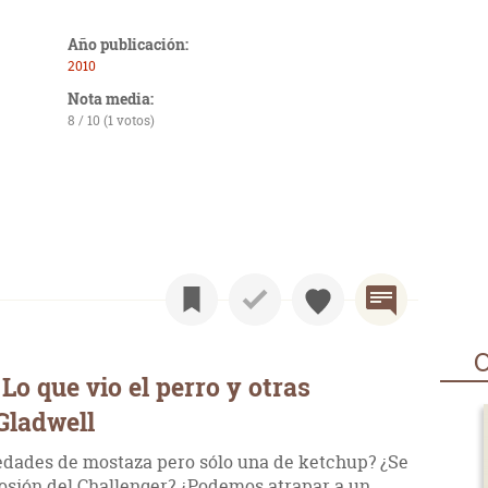
Año publicación:
2010
Nota media:
8 / 10 (1 votos)
O
o que vio el perro y otras
Gladwell
edades de mostaza pero sólo una de ketchup? ¿Se
losión del Challenger? ¿Podemos atrapar a un