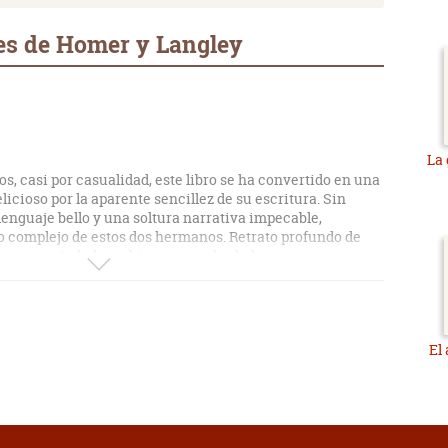
es de Homer y Langley
La
, casi por casualidad, este libro se ha convertido en una
licioso por la aparente sencillez de su escritura. Sin
 lenguaje bello y una soltura narrativa impecable,
 complejo de estos dos hermanos. Retrato profundo de
e una sociedad cambiante a su alrededor.
 con su estilo franco y dinámico. Transmite el profundo
personajes y lo siente también el lector. Las páginas se
o encontrar en el siguiente pasaje la continuación lógica
El
as vidas de Homer y Langley. Se encuentran a menudo
alabras, momentos para reír y también para llorar, como la
 con ternura y dureza a partes iguales, perfectamente
libros de la década, obra maestra absoluta. La única pega