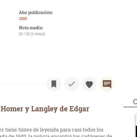
Año publicación:
2010
Nota media:
10 / 10 (1 votos)
O
 Homer y Langley de Edgar
r tiene tintes de leyenda para casi todos los
ada de 1940, la policía encontró los cadáveres de