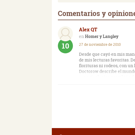
Comentarios y opinion
Alex QT
Homer y Langley
10
27 de noviembre de 2010
Desde que cayó en mis manos
de mis lecturas favoritas. De
florituras ni rodeos, con un
Doctorow describe el mundo
sus psicologías y también d
El autor consigue enganchar
cariño que siente hacia sus 
devoran con ansia, esperand
y a la vez desquiciada de l
perlas de sabiduría en sus p
vida misma. Es emocionante,
equilibradas.
Para mí, uno de los mejores 