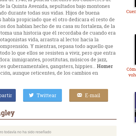
de la Quinta Avenida, sepultados bajo montones
Cuen
ndo durante todas sus vidas. Hijos de buena
s había propiciado que el otro dedicara el resto de
 los dos habían hecho de su casa su fortaleza, de la
toma una historia que él recordaba de cuando era
otagonistas vida, arrastra al lector hacia la
a comprensión. Y mientras, repasa todo aquello que
todo lo que ellos se resisten a vivir, pero que entra
ora: inmigrantes, prostitutas, músicos de jazz,
ntes gubernamentales, gangsters, hippies…
Homer
Cómo
ción, aunque reticentes, de los cambios en
vol
artir
Twittear
E-mail
ngley
bro todavía no ha sido reseñado