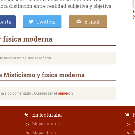
ta distinción entre realidad subjetiva y objetiva.
E
artir
Twittear
E-mail
y física moderna
bro todavía no ha sido reseñado
e Misticismo y física moderna
o ha sido comentado ¿Quieres ser el
primero
?
En lecturalia
Mapa autores
Mapa libros