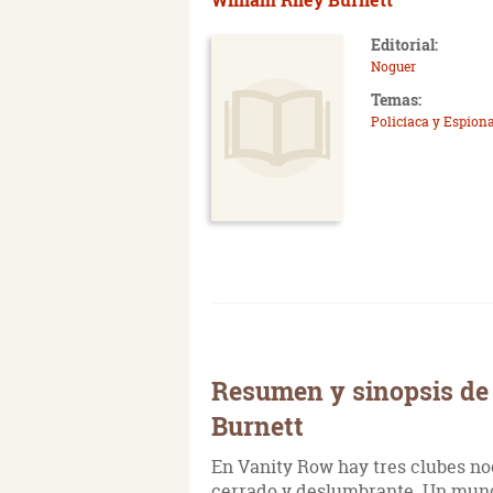
Editorial:
Noguer
Temas:
Policíaca y Espiona
Resumen y sinopsis de 
Burnett
En Vanity Row hay tres clubes n
cerrado y deslumbrante. Un mundo 