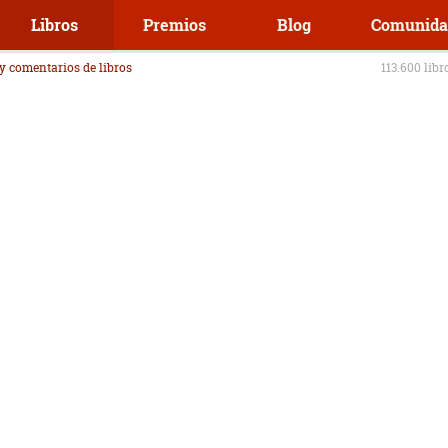
Libros
Premios
Blog
Comunida
 y comentarios de libros
113.600 libr