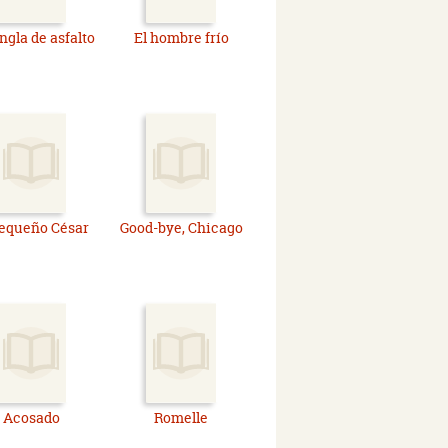
ngla de asfalto
El hombre frío
pequeño César
Good-bye, Chicago
Acosado
Romelle