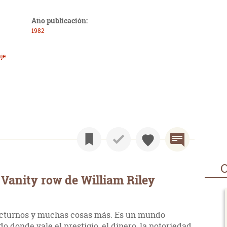
Año publicación:
1982
je
O
Vanity row de William Riley
octurnos y muchas cosas más. Es un mundo
donde vale el prestigio, el dinero, la notoriedad.