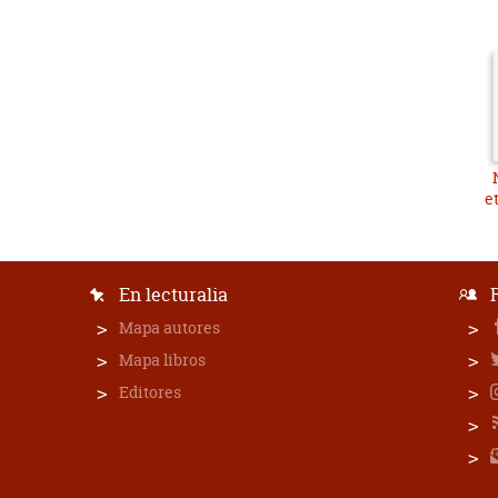
e
En lecturalia
Mapa autores
Mapa libros
Editores