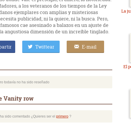
fadores, a los veteranos de los tiempos de la Ley
La ju
danos ejemplares con amplias y misteriosas
esita publicidad; ni la quiere, ni la busca. Pero,
 famosos cae asesinado a balazos en un ajuste de
la angustiosa dimensión de un increíble tinglado.
artir
Twittear
E-mail
El 
bro todavía no ha sido reseñado
e Vanity row
o ha sido comentado ¿Quieres ser el
primero
?