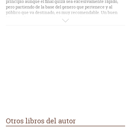
principio aunque el final quizá sea excesivamente rápido,
pero partiendo de la base del genero que pertenece y al
público que va destinado, es muy recomendable. Un buen
libro y se lee en un suspiro...letra grande y pocas páginas que
a veces se agradece después de los grandes tochos que
leemos (que para mi, muchas veces cuanto más gordo mejor).
Otros libros del autor