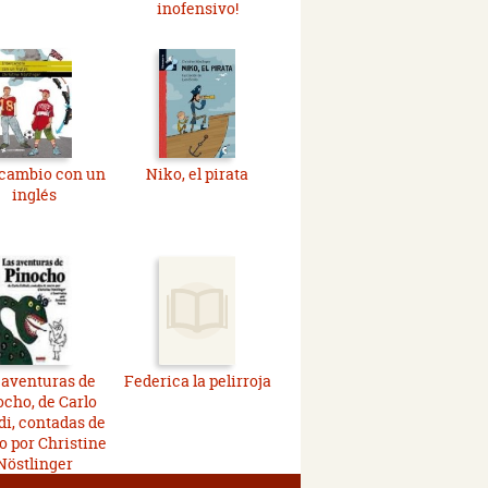
inofensivo!
rcambio con un
Niko, el pirata
inglés
 aventuras de
Federica la pelirroja
ocho, de Carlo
di, contadas de
 por Christine
Nöstlinger