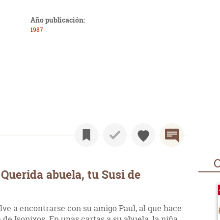
Año publicación:
1987
O
Querida abuela, tu Susi de
lve a encontrarse con su amigo Paul, al que hace
a de Isopixos. En unas cartas a su abuela, la niña