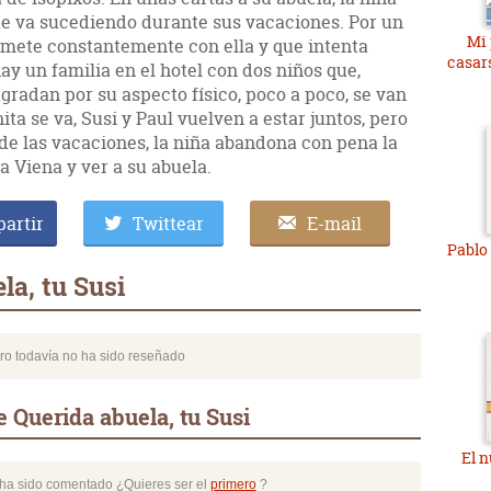
e va sucediendo durante sus vacaciones. Por un
Mi 
e mete constantemente con ella y que intenta
casar
hay un familia en el hotel con dos niños que,
agradan por su aspecto físico, poco a poco, se van
 se va, Susi y Paul vuelven a estar juntos, pero
 de las vacaciones, la niña abandona con pena la
 a Viena y ver a su abuela.
artir
Twittear
E-mail
Pablo
la, tu Susi
bro todavía no ha sido reseñado
 Querida abuela, tu Susi
El 
o ha sido comentado ¿Quieres ser el
primero
?