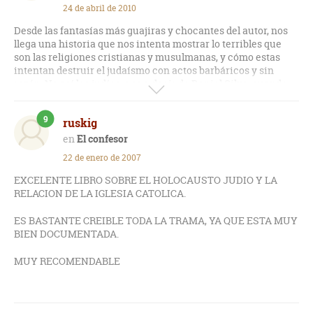
24 de abril de 2010
Desde las fantasías más guajiras y chocantes del autor, nos
llega una historia que nos intenta mostrar lo terribles que
son las religiones cristianas y musulmanas, y cómo estas
intentan destruir el judaísmo con actos barbáricos y sin
razón. No así los judíos, que a decir de Daniel Silva, cuando
matan a un terrorista islámico lo hacen con mucho dolor en
el alma, lo que parece darles derecho de hacerlo.
9
ruskig
El libro es sionista por donde se le vea. Es un panfleto que
El confesor
intenta hacernos odiar a la iglesia católica, temerle al islam,
22 de enero de 2007
y justificar las acciones extremistas por parte Israel hacia los
pueblos musulmanes.
EXCELENTE LIBRO SOBRE EL HOLOCAUSTO JUDIO Y LA
RELACION DE LA IGLESIA CATOLICA.
Como libro de fantasía, quizá hubiera logrado una
puntuación más alta. Quizá un 4.
ES BASTANTE CREIBLE TODA LA TRAMA, YA QUE ESTA MUY
BIEN DOCUMENTADA.
MUY RECOMENDABLE