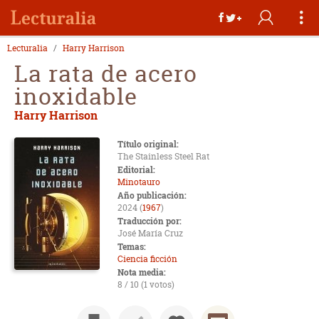
Lecturalia
Harry Harrison
La rata de acero
inoxidable
Harry Harrison
Título original:
The Stainless Steel Rat
Editorial:
Minotauro
Año publicación:
2024 (
1967
)
Traducción por:
José María Cruz
Temas:
Ciencia ficción
Nota media:
8 / 10 (1 votos)