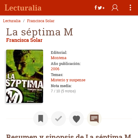
Lecturalia
Francisca Solar
La séptima M
Francisca Solar
Editorial:
Montena
Año publicación:
2006
Temas:
Misterio y suspense
Nota media:
7 / 10 (5 votos)
Resumen y sinopsis de La séptima M