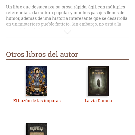
Un libro que destaca por su prosa rápida, ágil, con múltiples
referencias a la cultura popular y muchos pasajes llenos de
humor, además de una historia interesante que se desarrolla
en un misterioso pueblo ficticio. Sin embargo, no está a la
altura del verdadero potencial de esta joven autora.
Ciertamente es un buen inicio en la "literatura real", pero al
terminar de leerlo, no se puede evitar quedar con la
sensación de que esta chica puede más.
Otros libros del autor
El buzón de las impuras
La vía Damna