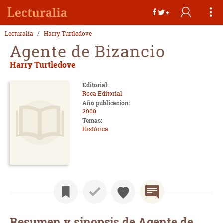
Lecturalia
Harry Turtledove
Agente de Bizancio
Harry Turtledove
Editorial:
Roca Editorial
Año publicación:
2000
Temas:
Histórica
Resumen y sinopsis de Agente de