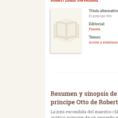
Título alternativ
El príncipe Otto
Editorial:
Planeta
Temas:
Acción y aventuras
Resumen y sinopsis de
príncipe Otto de Rober
La joya escondida del maestro clás
apático príncipe de un pequeño y