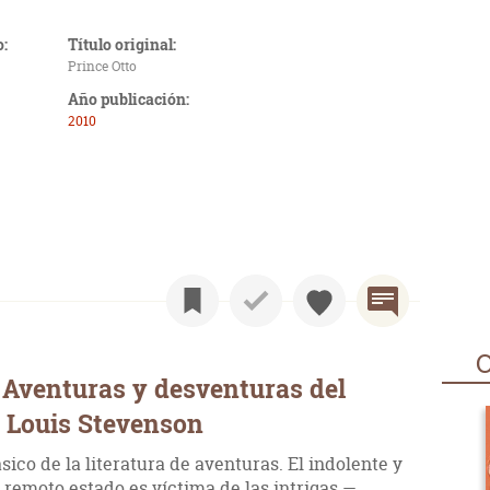
o:
Título original:
Prince Otto
Año publicación:
2010
O
 Aventuras y desventuras del
t Louis Stevenson
ico de la literatura de aventuras. El indolente y
 remoto estado es víctima de las intrigas —