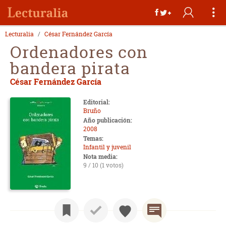
Lecturalia
César Fernández García
Ordenadores con
bandera pirata
César Fernández García
Editorial:
Bruño
Año publicación:
2008
Temas:
Infantil y juvenil
Nota media:
9 / 10 (1 votos)