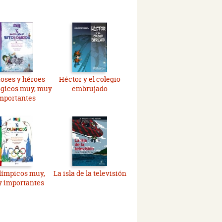
ioses y héroes
Héctor y el colegio
ogicos muy, muy
embrujado
mportantes
límpicos muy,
La isla de la televisión
 importantes