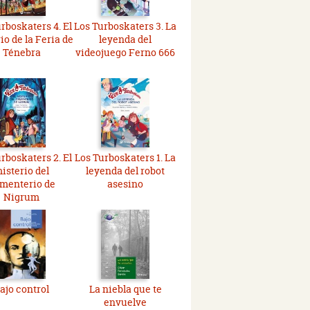
rboskaters 4. El
Los Turboskaters 3. La
io de la Feria de
leyenda del
Ténebra
videojuego Ferno 666
rboskaters 2. El
Los Turboskaters 1. La
isterio del
leyenda del robot
menterio de
asesino
Nigrum
ajo control
La niebla que te
envuelve