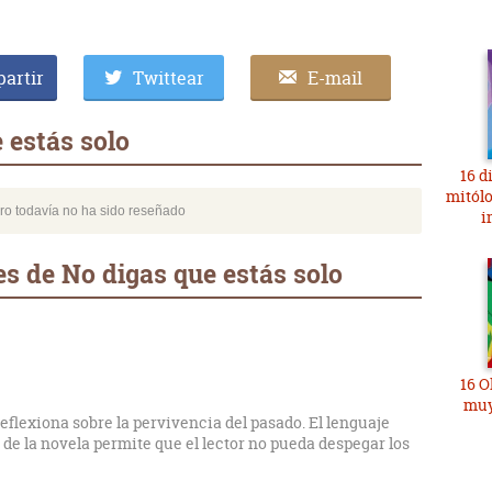
artir
Twittear
E-mail
 estás solo
16 d
mitól
bro todavía no ha sido reseñado
i
s de No digas que estás solo
16 O
muy
eflexiona sobre la pervivencia del pasado. El lenguaje
 de la novela permite que el lector no pueda despegar los