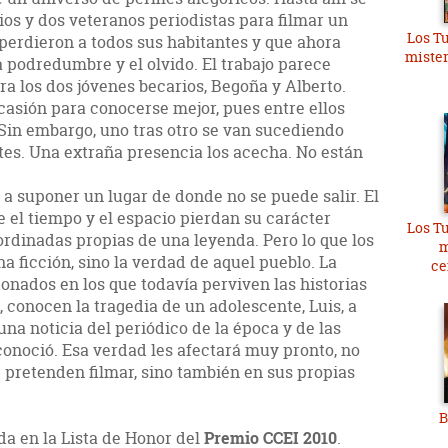
os y dos veteranos periodistas para filmar un
Los Tu
perdieron a todos sus habitantes y que ahora
mister
 podredumbre y el olvido. El trabajo parece
ara los dos jóvenes becarios, Begoña y Alberto.
asión para conocerse mejor, pues entre ellos
 Sin embargo, uno tras otro se van sucediendo
tes. Una extraña presencia los acecha. No están
 a suponer un lugar de donde no se puede salir. El
e el tiempo y el espacio pierdan su carácter
Los Tu
ordinadas propias de una leyenda. Pero lo que los
m
a ficción, sino la verdad de aquel pueblo. La
ce
ados en los que todavía perviven las historias
 conocen la tragedia de un adolescente, Luis, a
una noticia del periódico de la época y de las
conoció. Esa verdad les afectará muy pronto, no
 pretenden filmar, sino también en sus propias
B
da en la Lista de Honor del
Premio CCEI 2010
.