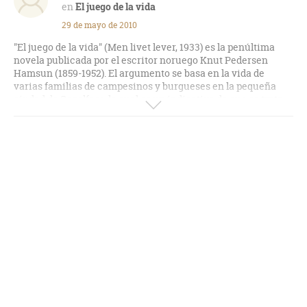
El juego de la vida
29 de mayo de 2010
"El juego de la vida" (Men livet lever, 1933) es la penúltima
novela publicada por el escritor noruego Knut Pedersen
Hamsun (1859-1952). El argumento se basa en la vida de
varias familias de campesinos y burgueses en la pequeña
ciudad de Segelfoss, lo cual es un indicativo de que se trata
de una secuela de su novela "La ciudad de Segelfoss" (1915) y
con la que comparte algunos personajes.
Es una obra fluida y lírica en la que Hamsun, una vez más,
pone de manifiesto su amor por la naturaleza, su veneración
casi religiosa por el trabajo y su desolación ante los
intrincados caminos del amor.
La mayor parte del texto está dedicado a las suertes y
venturas de Augusto, comúnmente llamado el "Empírico" o el
"Hágalotodo", un viejo aventurero que lo ha vivido todo y en
los lugares más recónditos del globo; no tiene planes de
sentar cabeza pero ha conseguido cientos de conocimientos
valiosos en todas las materias; un hábil y despierto individuo