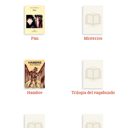
contenido hasta las páginas centrales, donde se concentra el
mayor poder narrativo y las situaciones más intensas, para
luego decrecer lentamente de la misma forma con la que
comenzó.
Hay eventos que se salen de contexto y muertes que están
fuera de lugar, lo que le resta credibilidad al relato, algunos
Pan
Misterios
cabos sueltos y en ocasiones, situaciones cotidianas que no
ofrecen ningún interés al lector pero que enmarcan de
alguna manera todo el contorno socio-cultural del relato.
Finalmente, puede decirse que es una obra con una enorme
profundidad y alcance, y que para lograrlo no se ve forzado a
usar largos y tediosos soliloquios pseudofilosóficos, sino que,
valiéndose de la burda materia prima de la vida cotidiana,
alcanza niveles de lirismo, belleza y verdad filosófica
inigualables. Entran en juego un gran número de virtudes y
Hambre
Trilogía del vagabundo
valores humanos que hinchan el espíritu y el orgullo del
lector ante tales prodigios, pero también está presente el mal,
los defectos, la superstición y la trágica presencia del
destino, de la fatalidad.