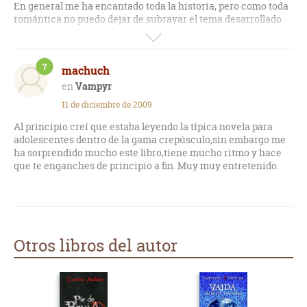
En general me ha encantado toda la historia, pero como toda
romántica no puedo dejar de subrayar el tema desarrollado
entre Martina y Almos, por lo pronto sólo me queda seguir
soñando que aún existen chicos con esas cualidades en su
personalidad.
7
machuch
Vampyr
11 de diciembre de 2009
Al principio creí que estaba leyendo la típica novela para
adolescentes dentro de la gama crepúsculo,sin embargo me
ha sorprendido mucho este libro,tiene mucho ritmo y hace
que te enganches de principio a fin. Muy muy entretenido.
Otros libros del autor