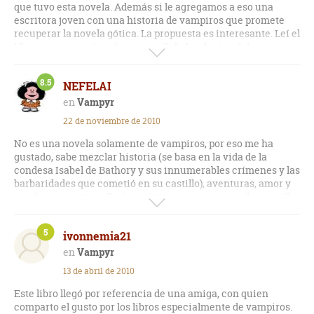
que tuvo esta novela. Además si le agregamos a eso una
escritora joven con una historia de vampiros que promete
recuperar la novela gótica. La propuesta es interesante. Leí el
libro en tiempo récord por su agilidad y planteo del suspense,
la historia si bien no descubre nada nuevo, está contada con
dinamismo y el drama suficiente como para subirte a esa
8.5
NEFELAI
vorágine. Los datos históricos si bien no son lo mas
importantes de la novela se disfrutan y sitúan al lector en
Vampyr
una historia por momentos apasionantes y por otros no tanto.
22 de noviembre de 2010
No es una novela solamente de vampiros, por eso me ha
gustado, sabe mezclar historia (se basa en la vida de la
condesa Isabel de Bathory y sus innumerables crímenes y las
barbaridades que cometió en su castillo), aventuras, amor y
muchísima intriga. Está escrita con una prosa ágil y sencilla
facilitando su lectura. Sólo quiere entretener y lo consigue
ya que te engancha desde la primera página y no pierde el
5
ivonnemia21
ritmo en ninguno de sus capítulos. Recomendable.
Vampyr
13 de abril de 2010
Este libro llegó por referencia de una amiga, con quien
comparto el gusto por los libros especialmente de vampiros.