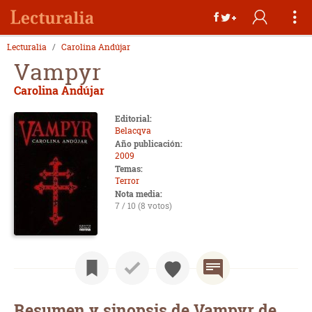
Lecturalia
Carolina Andújar
Vampyr
Carolina Andújar
Editorial:
Belacqva
Año publicación:
2009
Temas:
Terror
Nota media:
7 / 10 (8 votos)
Resumen y sinopsis de Vampyr de