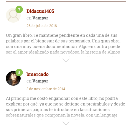
7
Didacus1405
Vampyr
26 de julio de 2016
Un gran libro. Te mantiene pendiente en cada una de sus
palabras por el bienestar de sus personajes. Una gran obra,
con una muy buena documentación. Algo en contra puede
ser el amor idealizado nada novedoso, la historia de Almos
que se me hizo un poco tediosa, la sensación de que faltó
profundización en algunos personajes y el final no tan
glorioso como el resto de la historia. Pero aun así, tiene algo
8
bmercado
que te hace amar la novela.
Vampyr
3 de noviembre de 2014
Al principio me costó enganchar con este libro; no podría
explicar por qué, ya que no se detiene en preámbulos y desde
sus primeras páginas te introduce en las situaciones
sobrenaturales que componen la novela, con un lenguaje
muy fluido y muy buena narrativa. Sin embargo, a los pocos
capítulos, la seguidilla de acontecimientos te sumerge en
una historia muy bien elaborada y completa (años y