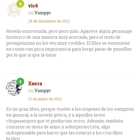
6
vic4
generaciones enteras en que se traspasan secretos, leyendas
e instrumentos para la eterna lucha entre el bien y el mal),
Vampyr
que te hace casi imposible parar de leer, aunque quizá
28 de diciembre de 2012
algunos aspectos sean algo previsibles.
Novela entretenida, pero poco más. Aparece algún personaje
Muy buenas descripciones que te hacen sentir el ambiente
histórico de una manera muy acertada, pero el resto de
gótico y lúgubre que rodea cada una de las situaciones que
protagonistas no los veo muy creíbles. El libro se entretiene
viven los personajes, y en las cuales no se deja ningún cabo
en cosas con poca importancia para luego pasar de puntillas
suelto al llegar a las últimas páginas, lo que se agradece. La
por lo que si que la tiene.
forma en que fluye la relación de los personajes principales
también está muy bien trabajada y encaja a la perfección en
el contexto. Esta autora fue un gran descubrimiento.
9
Xaera
Vampyr
21 de mayo de 2012
Es un gran libro, porque vuelve a los orígenes de los vampiros
en general, a la novela gótica, y a aquellos seres
chupasangres que te producían terror. Además, también
contiene su dosis de amor y sobreportección, algo
indispensable para hacer que las estacas y los crucifijos
brillen.