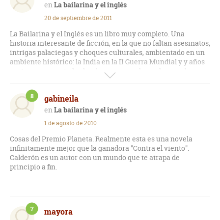
La bailarina y el inglés
20 de septiembre de 2011
La Bailarina y el Inglés es un libro muy completo. Una
historia interesante de ficción, en la que no faltan asesinatos,
intrigas palaciegas y choques culturales, ambientado en un
ambiente histórico: la India en la II Guerra Mundial y y años
posteriores, con todos los deseos por independizarse de unos,
y de no perder una colonia de otros.
8
gabineila
Bien escrito y engancha. Recomendable.
La bailarina y el inglés
1 de agosto de 2010
Cosas del Premio Planeta. Realmente esta es una novela
infinitamente mejor que la ganadora "Contra el viento".
Calderón es un autor con un mundo que te atrapa de
principio a fin.
7
mayora