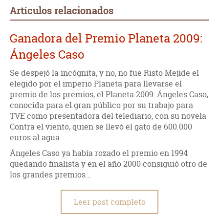
desconfiar de los premios. Para quién se anime, Emilio
Artículos relacionados
Calderón nos ofrece una novela que podríamos denominar
como policíaca con fondo histórico, bastante original y que,
Ganadora del Premio Planeta 2009:
aunque en ocasiones se diluye, en líneas generales
engancha y no decepciona. Además nos presenta una gran
Ángeles Caso
visión en conjunto de la India y los colonos Británicos en la
Segunda Guerra Mundial.
Se despejó la incógnita, y no, no fue Risto Mejide el
elegido por el imperio Planeta para llevarse el
premio de los premios, el Planeta 2009: Ángeles Caso,
conocida para el gran público por su trabajo para
TVE como presentadora del telediario, con su novela
Contra el viento, quien se llevó el gato de 600.000
euros al agua.
Ángeles Caso ya había rozado el premio en 1994
quedando finalista y en el año 2000 consiguió otro de
los grandes premios…
Leer post completo