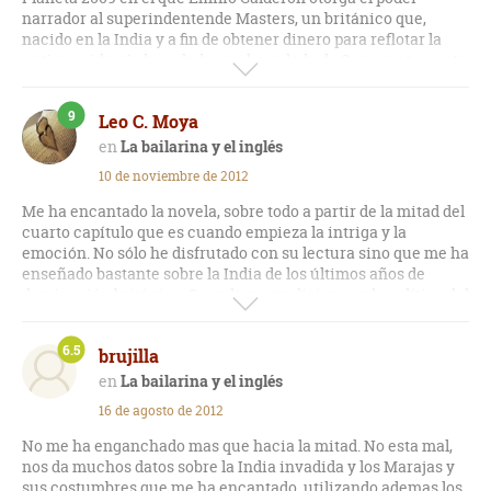
narrador al superindentende Masters, un británico que,
nacido en la India y a fin de obtener dinero para reflotar la
antigua sidrería heredada en el condado de Somerset, acepta
el encargo de relatar "los turbios sucesos" que tuvieron lugar
en la frontera indo-birmana en la primavera-verano de 1944.
9
Leo C. Moya
Así, con un conocimiento experto de la zona hindú del golfo
de Bengala y del Delta del Yamuna; de los avatares políticos
La bailarina y el inglés
de la invasión de Birmania por Japón, del dominio británico,
10 de noviembre de 2012
de la ilegalización del partido del congreso y de los
movimientos efectuados por líderes nacionalistas como
Me ha encantado la novela, sobre todo a partir de la mitad del
Bosé, Gandhi y Nehru; de los libros sobre la India escritos por
cuarto capítulo que es cuando empieza la intriga y la
autores británicos; de la cultura y tradiciones de Jay Town y
emoción. No sólo he disfrutado con su lectura sino que me ha
de la patriarcal sociedad de los maharajás, el escritor,
enseñado bastante sobre la India de los últimos años de
manejando con gran soltura y acierto los signos de
dominación británica. Su cultura, tradiciones y la política del
puntuación, llena su novela de amplísimas descripciones y
momento con los conflictos entre colonizadores e
muchos interesantes datos que, sin embargo, hacen que la
independentistas que se desarrollan durante la II Guerra
entrada en la novela de la trama, se retrase en exceso. Sin
6.5
brujilla
Mundial.
embargo, es a partir de la página 100 cuando el argumento de
La bailarina y el inglés
asesinatos y conspiraciones toma carrera, desembocando en
Una historia muy bien narrada, muy bien argumentada y
16 de agosto de 2012
una novela verdaderamente interesante y vertiginosa según
muy bien ambientada. La descripción tan detallada de
entramos en la página 200. De 6.
lugares como la selva india por ejemplo, hace que parezca
No me ha enganchado mas que hacia la mitad. No esta mal,
que estás allí mismo.
nos da muchos datos sobre la India invadida y los Marajas y
sus costumbres que me ha encantado, utilizando ademas los