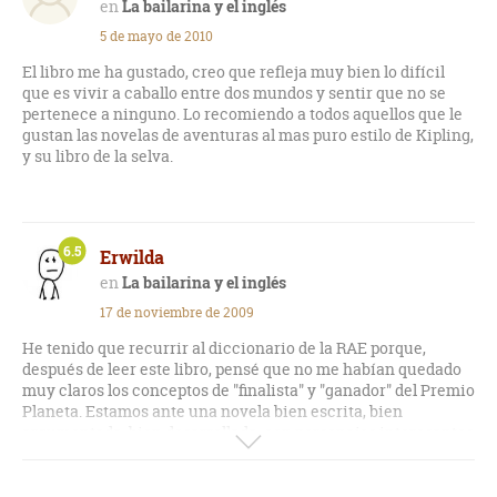
La bailarina y el inglés
5 de mayo de 2010
El libro me ha gustado, creo que refleja muy bien lo difícil
que es vivir a caballo entre dos mundos y sentir que no se
pertenece a ninguno. Lo recomiendo a todos aquellos que le
gustan las novelas de aventuras al mas puro estilo de Kipling,
y su libro de la selva.
6.5
Erwilda
La bailarina y el inglés
17 de noviembre de 2009
He tenido que recurrir al diccionario de la RAE porque,
después de leer este libro, pensé que no me habían quedado
muy claros los conceptos de "finalista" y "ganador" del Premio
Planeta. Estamos ante una novela bien escrita, bien
argumentada, bien desarrollada, con personajes interesantes
y que sólo consiguió ser finalista del Planeta aún teniendo
mucho más valor literario que el panfletillo de Ángeles Caso.
Son cosas que nunca entenderé y que siempre me harán