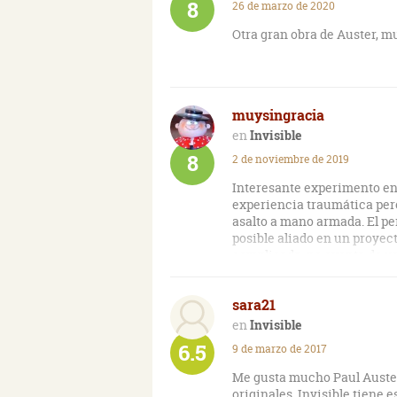
8
26 de marzo de 2020
Me gustó más Brooklyn Foll
Otra gran obra de Auster, 
--------
"De la poesía a la justicia, 
triste realidad: en el mundo
muysingracia
Invisible
8
2 de noviembre de 2019
Interesante experimento en e
experiencia traumática per
asalto a mano armada. El pe
posible aliado en un proyec
complicada, no exenta de ve
narradores e incluso de vari
mucho fondo sobre temas filo
sara21
relaciones humanas. Born, 
difícil clasificación. En r
Invisible
responde a todas, que tiene 
6.5
9 de marzo de 2017
responde a la intención del
cerremos el libro.
Me gusta mucho Paul Auster,
originales. Invisible tiene 