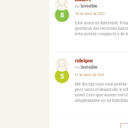
Invisible
8
24 de abril de 2013
Este autor es diferente. Pr
gustaron sus recursos narra
esta novela compacta y de 
Logra con maestría que la t
llevando al lector a moment
ridelgon
Invisible
5
17 de abril de 2013
Me decepcionó esta novela d
pero tanto el desarrollo y s
nivel. Creo que Auster escrib
simplemente en su habilidad