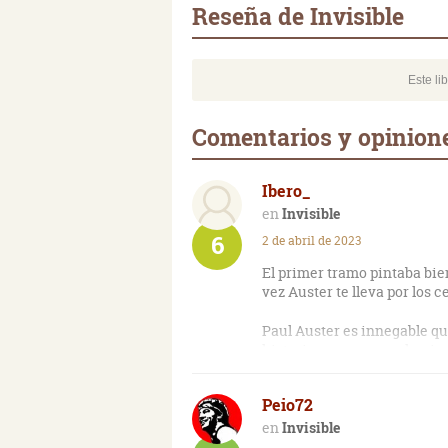
Reseña de Invisible
Este li
Comentarios y opinione
Ibero_
Invisible
6
2 de abril de 2023
El primer tramo pintaba bien
vez Auster te lleva por los 
Paul Auster es innegable qu
historias no avanzan hacia 
Sus novelas son de personaj
Peio72
encuentras por la calle a la
de en que zona vive. Lo típi
Invisible