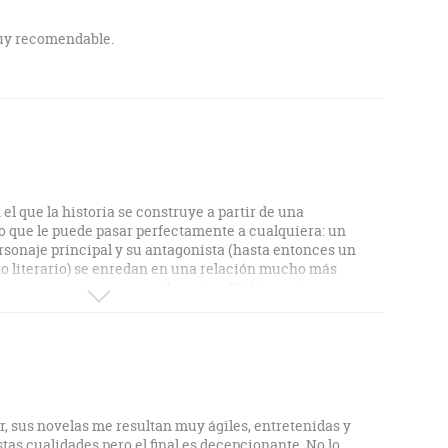
ies.
muy recomendable.
entonces. Justicia poética, si quieres. Porque esa es la
 hay más poesía que justicia".
l que la historia se construye a partir de una
o que le puede pasar perfectamente a cualquiera: un
rsonaje principal y su antagonista (hasta entonces un
to literario) se enredan en una relación mucho más
nganzas, amenazas y malos ratos. Utiliza varios
as voces y estilos para contar esta narración que tiene
sóficos, la verdad y la mentira, la memoria, las
el antagonista, es un personaje sumamente complejo y de
esumen, una gran novela que plantea muchas dudas y que no
un final un tanto frío, anticlimático quizá, pero que
 autor, que quiere, intuyo, hacernos pensar una vez
 sus novelas me resultan muy ágiles, entretenidas y
estas cualidades pero el final es decepcionante. No lo