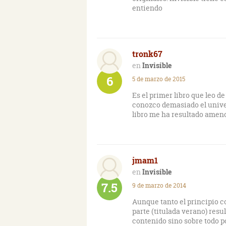
entiendo
tronk67
Invisible
6
5 de marzo de 2015
Es el primer libro que leo de
conozco demasiado el univer
libro me ha resultado ameno 
jmam1
Invisible
7.5
9 de marzo de 2014
Aunque tanto el principio c
parte (titulada verano) resu
contenido sino sobre todo p