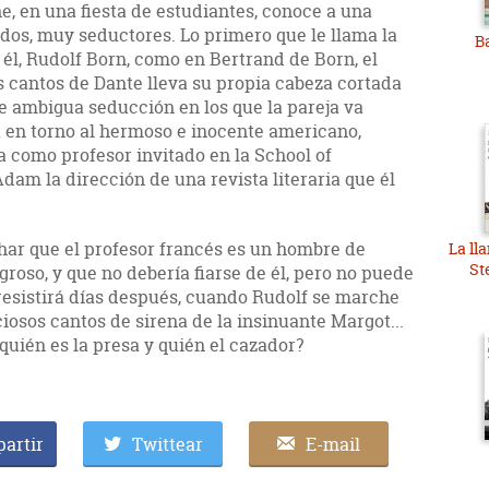
, en una fiesta de estudiantes, conoce a una
dos, muy seductores. Lo primero que le llama la
B
él, Rudolf Born, como en Bertrand de Born, el
s cantos de Dante lleva su propia cabeza cortada
de ambigua seducción en los que la pareja va
ña en torno al hermoso e inocente americano,
a como profesor invitado en la School of
 Adam la dirección de una revista literaria que él
r que el profesor francés es un hombre de
La ll
St
roso, y que no debería fiarse de él, pero no puede
 resistirá días después, cuando Rudolf se marche
ciosos cantos de sirena de la insinuante Margot...
¿quién es la presa y quién el cazador?
artir
Twittear
E-mail