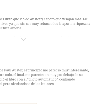
imer libro que leo de Auster y espero que vengan más. Me
tivos ya que sin ser muy rebuscados le aportan riqueza a
lectura amena.
rama sea intrigante y los personajes enigmáticos,
os inconfortables.
e Paul Auster, el principio me pareció muy interesante,
obre todo, el final, me parecieron muy por debajo de su
ió el libro con el "piloto automático", confiando
, pero olvidándose de los lectores.