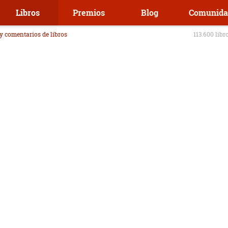
Libros
Premios
Blog
Comunida
 y comentarios de libros
113.600 libr