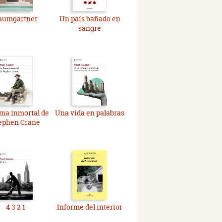
aumgartner
Un país bañado en
sangre
ama inmortal de
Una vida en palabras
ephen Crane
4 3 2 1
Informe del interior