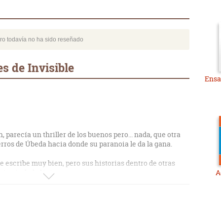
bro todavía no ha sido reseñado
s de Invisible
Ensa
, parecía un thriller de los buenos pero... nada, que otra
cerros de Úbeda hacia donde su paranoia le da la gana.
e escribe muy bien, pero sus historias dentro de otras
ningún lado lógico.
A
es y casualidades constantes (vas paseando por París y te
 única persona que conoces allí, pero que no tienes ni idea
co q le pasa a cualquier persona).