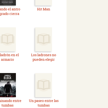
ndo el antro
Hit Man
grado cierra
 ladrón en el
Los ladrones no
armario
pueden elegir
inando entre
Un paseo entre las
tumbas
tumbas