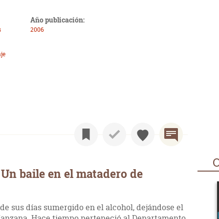
Año publicación:
s
2006
je
O
Un baile en el matadero de
 sus días sumergido en el alcohol, dejándose el
Manzana. Hace tiempo perteneció al Departamento