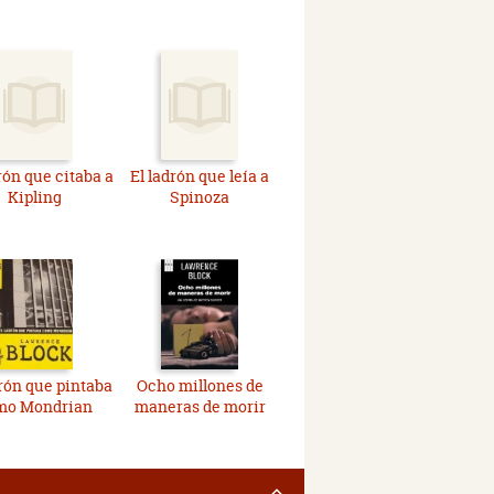
rón que citaba a
El ladrón que leía a
Kipling
Spinoza
drón que pintaba
Ocho millones de
mo Mondrian
maneras de morir