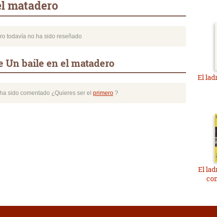
el matadero
bro todavía no ha sido reseñado
 Un baile en el matadero
El lad
o ha sido comentado ¿Quieres ser el
primero
?
El la
co