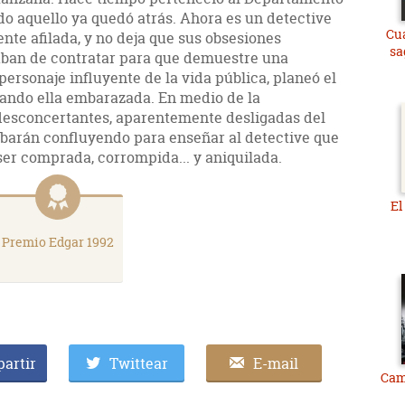
do aquello ya quedó atrás. Ahora es un detective
Cua
ente afilada, y no deja que sus obsesiones
sa
caban de contratar para que demuestre una
rsonaje influyente de la vida pública, planeó el
stando ella embarazada. En medio de la
desconcertantes, aparentemente desligadas del
cabarán confluyendo para enseñar al detective que
ser comprada, corrompida... y aniquilada.
El
Premio Edgar 1992
artir
Twittear
E-mail
Cam