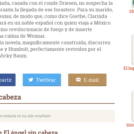
iada, casada con el conde Driesen, no sospecha la
azón la llegada de ese forastero. Para su marido,
Sh
sías; de modo que, como dice Goethe, Clarinda
ará en un noble español con quien viaja a México
lino revolucionario de fuego y de muerte
ena calma de Weimar.
sta novela, magníficamente construida, discurren
e y Humbolt, perfectamente revividos por el
 Vicky Baum.
El la
artir
Twittear
E-mail
 cabeza
bro todavía no ha sido reseñado
Hot
 El ángel sin cabeza