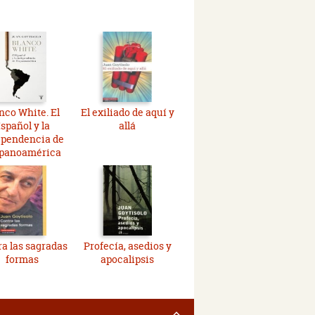
nco White. El
El exiliado de aquí y
spañol y la
allá
ependencia de
panoamérica
ra las sagradas
Profecía, asedios y
formas
apocalipsis