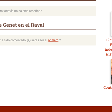
bro todavía no ha sido reseñado
 Genet en el Raval
Bla
o ha sido comentado ¿Quieres ser el
primero
?
E
ind
His
Cont