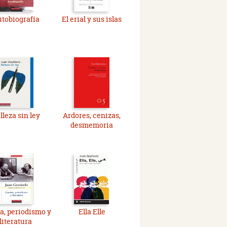
tobiografía
El erial y sus islas
lleza sin ley
Ardores, cenizas,
desmemoria
a, periodismo y
Ella Elle
literatura