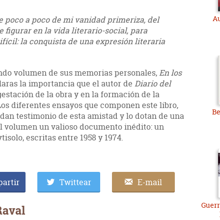
Au
poco a poco de mi vanidad primeriza, del
 figurar en la vida literario-social, para
ícil: la conquista de una expresión literaria
undo volumen de sus memorias personales,
En los
 claras la importancia que el autor de
Diario del
 gestación de la obra y en la formación de la
 Los diferentes ensayos que componen este libro,
Be
, dan testimonio de esta amistad y lo dotan de una
l volumen un valioso documento inédito: un
isolo, escritas entre 1958 y 1974.
artir
Twittear
E-mail
Guerr
Raval