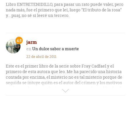
Libro ENTRETENIDILLO, para pasar un rato puede valer, pero
nada más, fue el primero que leí, luego "El tributo de la rosa"
y... puaj, no sé si leeré un tercero.
4.5
jarm
Un dulce sabor a muerte
22 de abril de 2011
Este es el primer libro de la serie sobre Fray Cadfael y el
primero de esta autora que leo. Me ha parecido una historia
contada por encima, el misterio no es tal misterio porque de
seguida se intuye quién es el autor del crimen y los motivos
por los que lo comete. Lo único que sorprende es el final y el
ingenio del monje a la hora de solventar la situación...
Creo que, de momento, no le daré una segunda oportunidad a
Fray Cadfael.