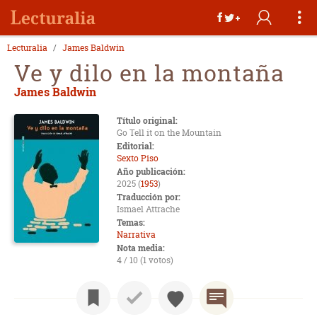
Lecturalia
James Baldwin
Ve y dilo en la montaña
James Baldwin
Título original:
Go Tell it on the Mountain
Editorial:
Sexto Piso
Año publicación:
2025 (
1953
)
Traducción por:
Ismael Attrache
Temas:
Narrativa
Nota media:
4 / 10 (1 votos)