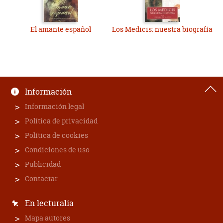
El amante español
Los Medicis: nuestra biografía
Información
Información legal
Política de privacidad
Política de cookies
Condiciones de uso
Publicidad
Contactar
En lecturalia
Mapa autores