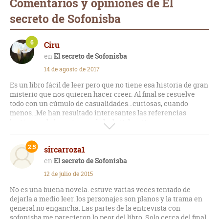
Comentarios y opiniones de El
secreto de Sofonisba
6
Ciru
El secreto de Sofonisba
14 de agosto de 2017
Es un libro fácil de leer pero que no tiene esa historia de gran
misterio que nos quieren hacer creer. Al final se resuelve
todo con un cúmulo de casualidades...curiosas, cuando
menos...Me han resultado interesantes las referencias
históricas de la corte española de Felipe II aunque creo que
era salirse del tema de la novela.
2.5
sircarroza1
Para pasar unos días leyendo, sin más...
El secreto de Sofonisba
12 de julio de 2015
No es una buena novela. estuve varias veces tentado de
dejarla a medio leer. los personajes son planos y la trama en
general no engancha. Las partes de la entrevista con
sofonisba me parecieron lo peor del libro. Solo cerca del final,