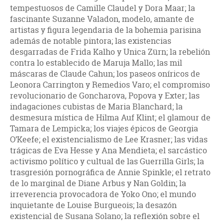
tempestuosos de Camille Claudel y Dora Maar; la
fascinante Suzanne Valadon, modelo, amante de
artistas y figura legendaria de la bohemia parisina
además de notable pintora; las existencias
desgarradas de Frida Kalho y Unica Zürn; la rebelión
contra lo establecido de Maruja Mallo; las mil
máscaras de Claude Cahun; los paseos oníricos de
Leonora Carrington y Remedios Varo; el compromiso
revolucionario de Goncharova, Popova y Exter; las
indagaciones cubistas de Maria Blanchard; la
desmesura mística de Hilma Auf Klint; el glamour de
Tamara de Lempicka; los viajes épicos de Georgia
O’Keefe; el existencialismo de Lee Krasner; las vidas
trágicas de Eva Hesse y Ana Mendieta; el sarcástico
activismo político y cultual de las Guerrilla Girls; la
trasgresión pornográfica de Annie Spinkle; el retrato
de lo marginal de Diane Arbus y Nan Goldin; la
irreverencia provocadora de Yoko Ono; el mundo
inquietante de Louise Burgueois; la desazón
existencial de Susana Solano; la reflexión sobre el