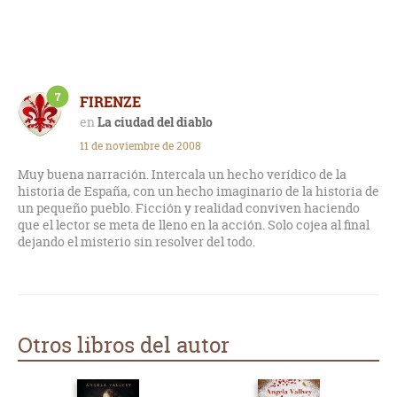
otro error y, quizás, por el pasado y estado psicológico de los
dos personajes en liza.
En fin, no me ha gustado pero admito que se lee,
afortunadamente, con rapidez quizás porque no da lugar a
7
elucubraciones de ningún tipo.
FIRENZE
La ciudad del diablo
Absolutamente plano.
11 de noviembre de 2008
Muy buena narración. Intercala un hecho verídico de la
historia de España, con un hecho imaginario de la historia de
un pequeño pueblo. Ficción y realidad conviven haciendo
que el lector se meta de lleno en la acción. Solo cojea al final
dejando el misterio sin resolver del todo.
Otros libros del autor