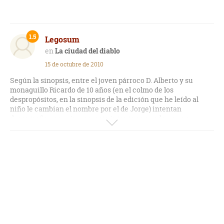
1.5
Legosum
La ciudad del diablo
15 de octubre de 2010
Según la sinopsis, entre el joven párroco D. Alberto y su
monaguillo Ricardo de 10 años (en el colmo de los
despropósitos, en la sinopsis de la edición que he leído al
niño le cambian el nombre por el de Jorge) intentan
desentrañar un crimen y este intento se queda en una
entrevista con la hermana de la fallecida y otra con un
personaje oscuro del pueblo, supuestamente amante de la
finada; entrevistas en las que no aclaran nada sino sospechas
sin más credibilidad que la inquina de ese personaje contra
otro, por ende secundario, y... ¡se acabó! Esa es toda la
investigación de los dos que, lógicamente, no ofrece
resultados, ni buenos ni malos.
El final es abierto, no dejando claro quien es el autor del
crimen y creo que es porque en ningún momento se pone de
manifiesto un móvil para cometer el mismo, lo que considero