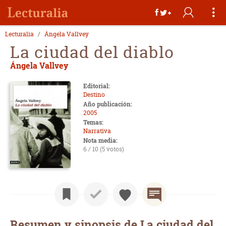
Lecturalia
Ángela Vallvey
La ciudad del diablo
Ángela Vallvey
Editorial:
Destino
Año publicación:
2005
Temas:
Narrativa
Nota media:
6 / 10 (5 votos)
Resumen y sinopsis de La ciudad del