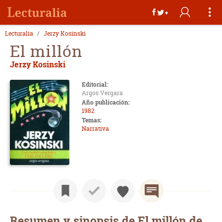
Lecturalia
Jerzy Kosinski
El millón
Jerzy Kosinski
Editorial:
Argos Vergara
Año publicación:
1982
Temas:
Narrativa
Resumen y sinopsis de El millón de