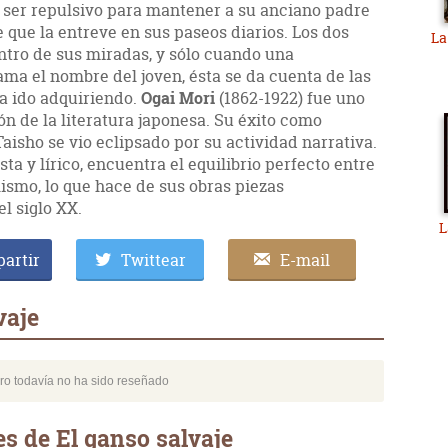
n ser repulsivo para mantener a su anciano padre
 que la entreve en sus paseos diarios. Los dos
La
ntro de sus miradas, y sólo cuando una
ma el nombre del joven, ésta se da cuenta de las
ha ido adquiriendo.
Ogai Mori
(1862-1922) fue uno
ón de la literatura japonesa. Su éxito como
Taisho se vio eclipsado por su actividad narrativa.
a y lírico, encuentra el equilibrio perfecto entre
lismo, lo que hace de sus obras piezas
l siglo XX.
L
artir
Twittear
E-mail
vaje
bro todavía no ha sido reseñado
s de El ganso salvaje