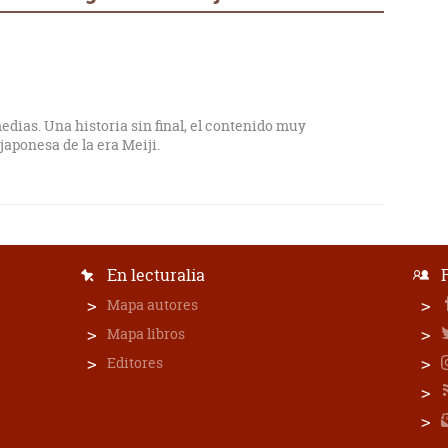
edias. Una historia sin final, el contenido muy
japonesa de la era Meiji.
En lecturalia
Mapa autores
Mapa libros
Editores