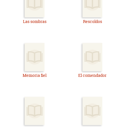
Las sombras
Rescoldos
Memoria fiel
El comendador