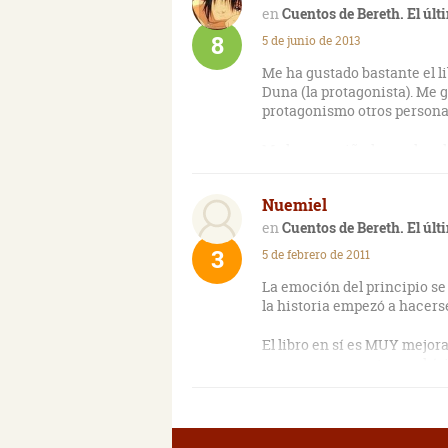
Cuentos de Bereth. El úl
8
5 de junio de 2013
Me ha gustado bastante el li
Duna (la protagonista). Me 
protagonismo otros persona
Me he encariñado con la rel
amorosas también. El libro e
no lo he podido soltar. La hi
Nuemiel
poderes sobrenaturales, intr
los sentidos. Y dicen que el
Cuentos de Bereth. El úl
3
5 de febrero de 2011
La emoción del principio se
la historia empezó a hacers
El libro en sí es MUY mejora
expresarse; se nota muchísi
deberían darle un tirón de o
el libro un montón de faltas
puntos y acentos... ¡Por el a