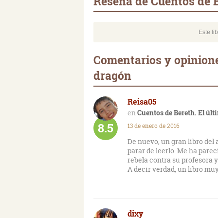
Reseña de Cuentos de B
Este li
Comentarios y opinione
dragón
Reisa05
Cuentos de Bereth. El úl
8.5
13 de enero de 2016
De nuevo, un gran libro del
parar de leerlo. Me ha parec
rebela contra su profesora y
A decir verdad, un libro m
dixy