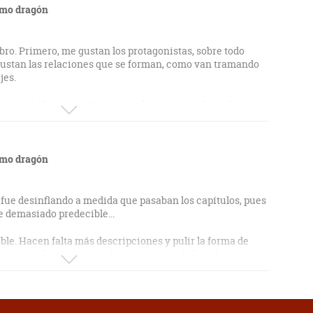
timo dragón
bro. Primero, me gustan los protagonistas, sobre todo
gustan las relaciones que se forman, como van tramando
jes.
ación de Duna con Sírgeric y claro está con las relaciones
s entretenido y engancha, sobre todo a partir de la mitad
storia es buena, hay de todo, reyes, dragones, aventuras,
igas... La verdad es que es un libro muy completo en todos
 segundo es aún mejor, así que qué ganas de leerlo.
timo dragón
 fue desinflando a medida que pasaban los capítulos, pues
e demasiado predecible...
ble. Hacen falta más descripciones y pulir la forma de
mo que el autor es novel. Aunque no toda la culpa es suya,
rejas al corrector de la editorial porque he encontrado en
 gordas que hacen daño a la vista, ausencia de comas,
mor de dios!