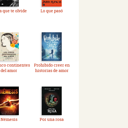
a que te olvide
Lo que pasó
nco continentes
Prohibido creer en
del amor
historias de amor
Némesis
Por una rosa