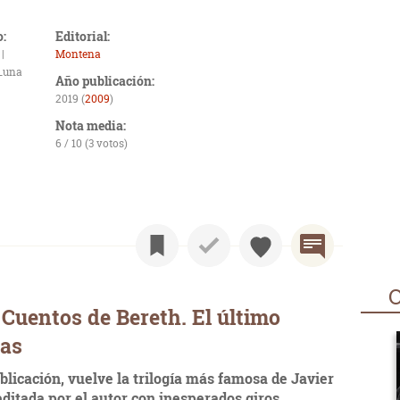
o:
Editorial:
|
Montena
Luna
Año publicación:
2019 (
2009
)
Nota media:
6 / 10 (3 votos)
O
Cuentos de Bereth. El último
cas
blicación, vuelve la trilogía más famosa de Javier
ditada por el autor con inesperados giros.