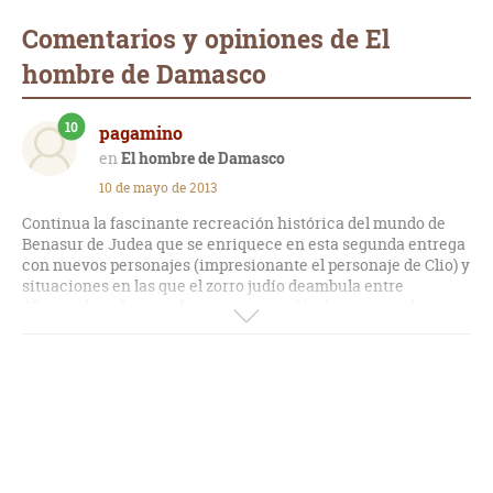
Comentarios y opiniones de El
hombre de Damasco
10
pagamino
El hombre de Damasco
10 de mayo de 2013
Continua la fascinante recreación histórica del mundo de
Benasur de Judea que se enriquece en esta segunda entrega
con nuevos personajes (impresionante el personaje de Clio) y
situaciones en las que el zorro judío deambula entre
Olimpiadas y huevos fritos en compañía de conspiradores y
algún rey mago de Oriente.
Como en la anterior novela de la saga, la ambientación es
alucinante. Lastima que en la actualidad no se escriban
novelas históricas tan buenas y tan bien documentadas
como esta.
¡Ojo! novela con mucha sustancia.