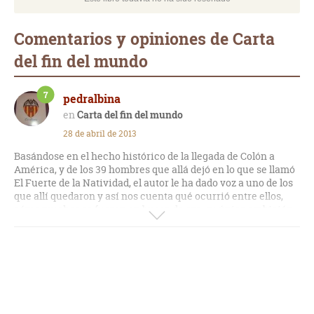
Comentarios y opiniones de Carta
del fin del mundo
7
pedralbina
Carta del fin del mundo
28 de abril de 2013
Basándose en el hecho histórico de la llegada de Colón a
América, y de los 39 hombres que allá dejó en lo que se llamó
El Fuerte de la Natividad, el autor le ha dado voz a uno de los
que allí quedaron y así nos cuenta qué ocurrió entre ellos,
cómo muchos se fueron en busca de oro, su única ambición
y causaron el mal por donde iba pasando. El que cuenta la
historia da su versión de los hechos imperdonables a los que
asistió y cómo la codicia de los hombres rompieron el
bienestar y la vida apacible y armónica que llevaban los que
allí vivían, dejando tras de sí muerte y dolor.
La última página de la novela, aún siendo ficción,