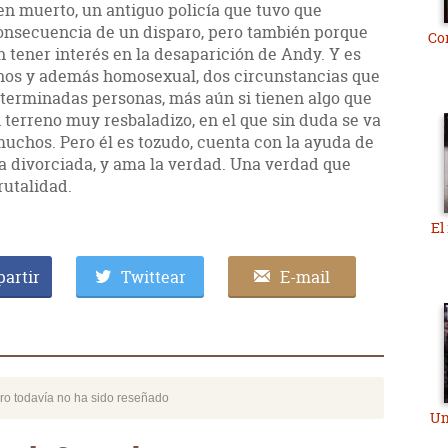
en muerto, un antiguo policía que tuvo que
 consecuencia de un disparo, pero también porque
Co
 tener interés en la desaparición de Andy. Y es
rnos y además homosexual, dos circunstancias que
terminadas personas, más aún si tienen algo que
n terreno muy resbaladizo, en el que sin duda se va
muchos. Pero él es tozudo, cuenta con la ayuda de
ía divorciada, y ama la verdad. Una verdad que
rutalidad.
El
artir
Twittear
E-mail
bro todavía no ha sido reseñado
Un