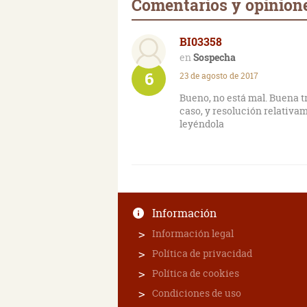
Comentarios y opinion
BI03358
Sospecha
6
23 de agosto de 2017
Bueno, no está mal. Buena tra
caso, y resolución relativa
leyéndola
Información
Información legal
Política de privacidad
Política de cookies
Condiciones de uso