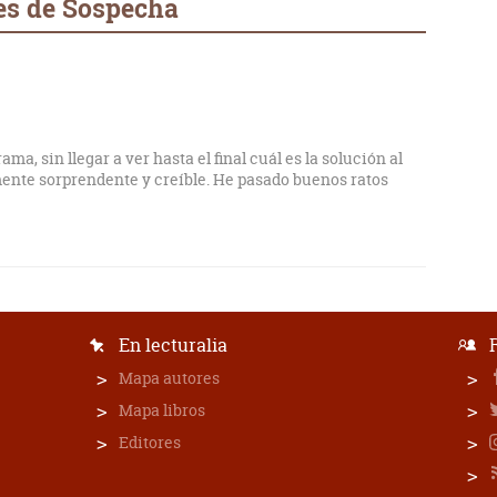
es de Sospecha
ma, sin llegar a ver hasta el final cuál es la solución al
mente sorprendente y creíble. He pasado buenos ratos
En lecturalia
Mapa autores
Mapa libros
Editores