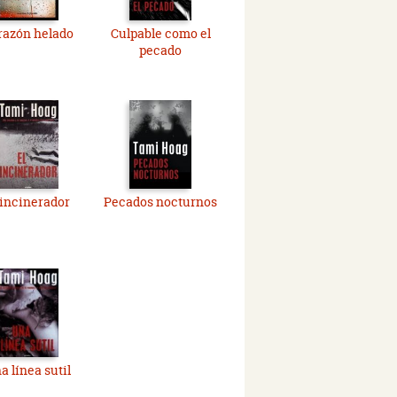
razón helado
Culpable como el
pecado
 incinerador
Pecados nocturnos
a línea sutil