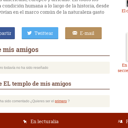
a condición humana a lo largo de la historia, desde
El 
vían en el marco común de la naturaleza gasto
artir
Twittear
E-mail
e mis amigos
En 
bro todavía no ha sido reseñado
secre
e EL templo de mis amigos
o ha sido comentado ¿Quieres ser el
primero
?
En lecturalia