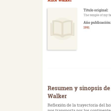
Título original:
The temple of my f
Año publicación:
1991
Resumen y sinopsis de 
Walker
Reflexión de la trayectoria del h
nos transporta por los continente